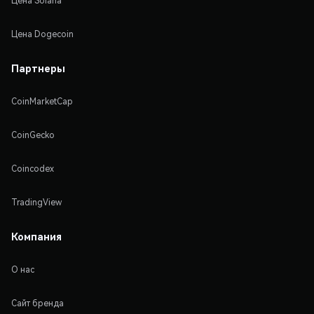
Цена Solana
Цена Dogecoin
Партнеры
CoinMarketCap
CoinGecko
Coincodex
TradingView
Компания
О нас
Сайт бренда