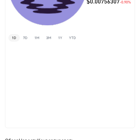
$0.00756307
-0.90%
1D
7D
1M
3M
1Y
YTD