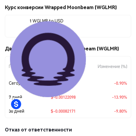
Курс конверсии Wrapped Moonbeam (WGLMR)
1 WGLMR to USD
$0.00756307
Движения цены Wrapped Moonbeam (WGLMR)
Изменение
Период
Изменение (%)
суммы
Сегодня
$-0.00006869
-0.90%
7 дней
$-0.00122098
-13.90%
30 дней
$-0.00082171
-9.80%
Отказ от ответственности