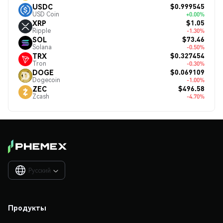
$0.999545
USDC
USD Coin
+0.00%
$1.05
XRP
Ripple
-1.30%
$73.46
SOL
Solana
-0.50%
$0.327454
TRX
Tron
-0.30%
$0.069109
DOGE
Dogecoin
-1.00%
$496.58
ZEC
Zcash
-4.70%
Русский

Продукты