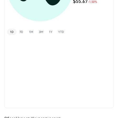
$55.67
-1.50%
1D
7D
1M
3M
1Y
YTD