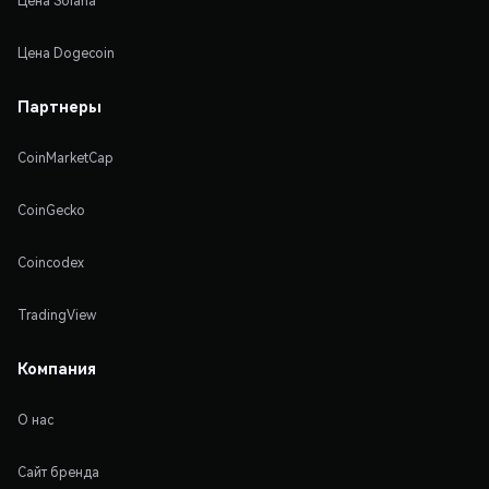
Цена Solana
Цена Dogecoin
Партнеры
CoinMarketCap
CoinGecko
Coincodex
TradingView
Компания
О нас
Сайт бренда