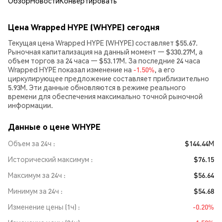
Обзор
Новости
Конвертировать
Цена Wrapped HYPE (WHYPE) сегодня
Текущая цена Wrapped HYPE (WHYPE) составляет $55.67.
Рыночная капитализация на данный момент — $330.27M, а
объем торгов за 24 часа — $53.17M. За последние 24 часа
Wrapped HYPE показал изменение на
-1.50%
, а его
циркулирующее предложение составляет приблизительно
5.93M. Эти данные обновляются в режиме реального
времени для обеспечения максимально точной рыночной
информации.
Данные о цене WHYPE
Объем за 24ч
$144.44M
Исторический максимум
$76.15
Максимум за 24ч
$56.64
Минимум за 24ч
$54.68
Изменение цены (1ч)
-0.20%