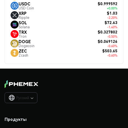
$0.999592
USDC
USD Coin
+0.00%
$1.03
XRP
Ripple
-2.20%
$72.63
SOL
Solana
-1.40%
$0.327802
TRX
Tron
-0.50%
$0.069126
DOGE
Dogecoin
-0.60%
$503.65
ZEC
Zcash
-0.60%
Русский

Продукты