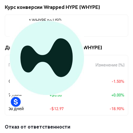
Курс конверсии Wrapped HYPE (WHYPE)
1 WHYPE to USD
$55.67
Движения цены Wrapped HYPE (WHYPE)
Изменение
Период
Изменение (%)
суммы
Сегодня
-$0.847766
-1.50%
7 дней
+
$0.00
+0.00%
30 дней
-$12.97
-18.90%
Отказ от ответственности