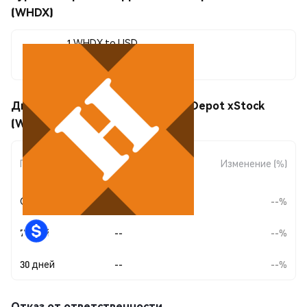
(WHDX)
1 WHDX to USD
--
Движения цены Wrapped Home Depot xStock
(WHDX)
Изменение
Период
Изменение (%)
суммы
Сегодня
--
--%
7 дней
--
--%
30 дней
--
--%
Отказ от ответственности