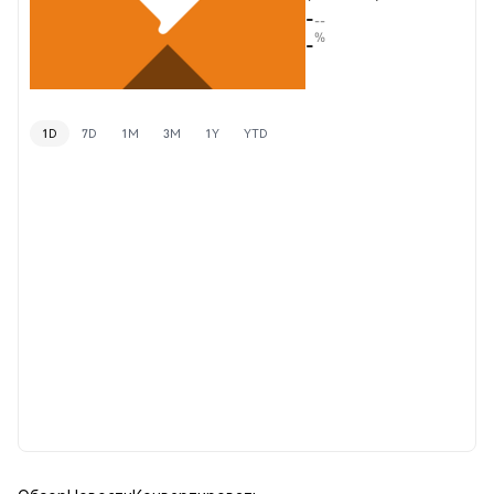
-
--
%
-
1D
7D
1M
3M
1Y
YTD