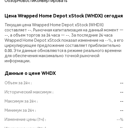
Обзор
Новости
Конвертировать
Цена Wrapped Home Depot xStock (WHDX) сегодня
Текущая цена Wrapped Home Depot xStock (WHDX)
составляет --. Рыночная капитализация на данный момент —
--, а объем торгов за 24 часа — --. За последние 24 часа
Wrapped Home Depot xStock показал изменение на
--%
, а его
циркулирующее предложение составляет приблизительно
0.00. Эти данные обновляются в режиме реального времени
для обеспечения максимально точной рыночной
информации.
Данные о цене WHDX
Объем за 24ч
--
Исторический максимум
--
Максимум за 24ч
--
Минимум за 24ч
--
Изменение цены (1ч)
--%