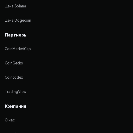
Цена Solana
Цена Dogecoin
Партнеры
CoinMarketCap
CoinGecko
Coincodex
TradingView
Компания
О нас