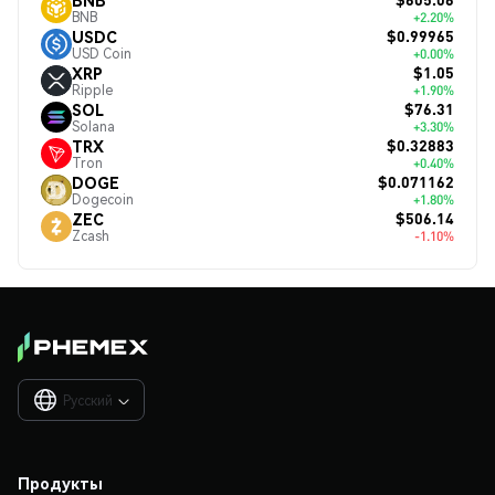
BNB
+2.20%
$0.99965
USDC
USD Coin
+0.00%
$1.05
XRP
Ripple
+1.90%
$76.31
SOL
Solana
+3.30%
$0.32883
TRX
Tron
+0.40%
$0.071162
DOGE
Dogecoin
+1.80%
$506.14
ZEC
Zcash
-1.10%
Русский

Продукты