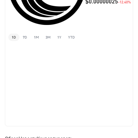
$0.00000025
-12.40%
1D
7D
1M
3M
1Y
YTD