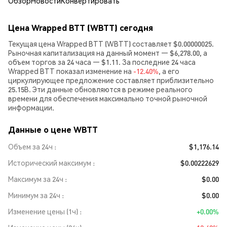
Обзор
Новости
Конвертировать
Цена Wrapped BTT (WBTT) сегодня
Текущая цена Wrapped BTT (WBTT) составляет $0.00000025.
Рыночная капитализация на данный момент — $6,278.00, а
объем торгов за 24 часа — $1.11. За последние 24 часа
Wrapped BTT показал изменение на
-12.40%
, а его
циркулирующее предложение составляет приблизительно
25.15B. Эти данные обновляются в режиме реального
времени для обеспечения максимально точной рыночной
информации.
Данные о цене WBTT
Объем за 24ч
$1,176.14
Исторический максимум
$0.00222629
Максимум за 24ч
$0.00
Минимум за 24ч
$0.00
Изменение цены (1ч)
+0.00%