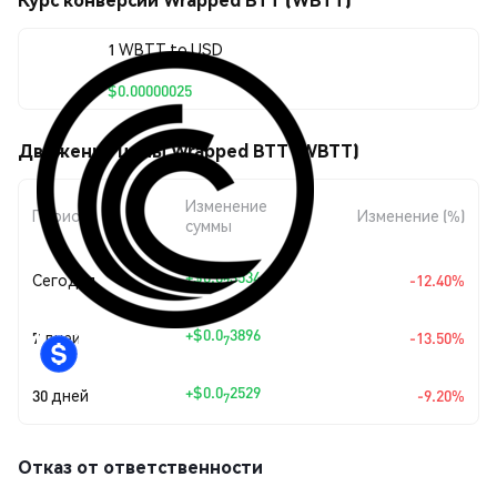
1 WBTT to USD
$0.00000025
Движения цены Wrapped BTT (WBTT)
Изменение
Период
Изменение (%)
суммы
+
$0.0
3534
Сегодня
-12.40%
7
+
$0.0
3896
7 дней
-13.50%
7
+
$0.0
2529
30 дней
-9.20%
7
Отказ от ответственности