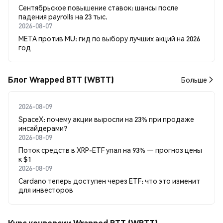
Сентябрьское повышение ставок: шансы после
падения payrolls на 23 тыс.
2026-08-07
META против MU: гид по выбору лучших акций на 2026
год
Блог Wrapped BTT (WBTT)
Больше
2026-08-09
SpaceX: почему акции выросли на 23% при продаже
инсайдерами?
2026-08-09
Поток средств в XRP-ETF упал на 93% — прогноз цены
к $1
2026-08-09
Cardano теперь доступен через ETF: что это изменит
для инвесторов
Курс конверсии Wrapped BTT (WBTT)