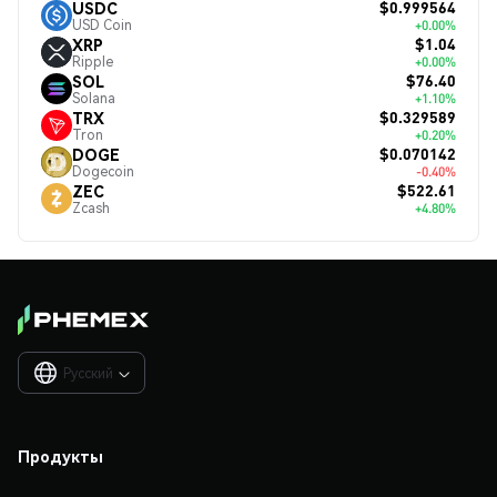
$0.999564
USDC
USD Coin
+0.00%
$1.04
XRP
Ripple
+0.00%
$76.40
SOL
Solana
+1.10%
$0.329589
TRX
Tron
+0.20%
$0.070142
DOGE
Dogecoin
-0.40%
$522.61
ZEC
Zcash
+4.80%
Русский

Продукты