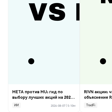
META против MU: гид по
RIVN акции: ч
выбору лучших акций на 2026
объяснение R
год
ИИ
TradFi
2026-08-07
|
5-10м