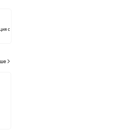
нию
ция с
ше