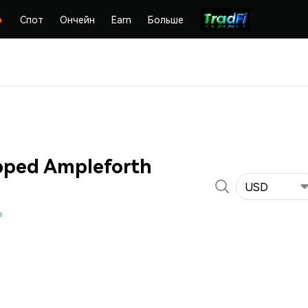
Спот
Ончейн
Earn
Больше
ped Ampleforth
USD
%