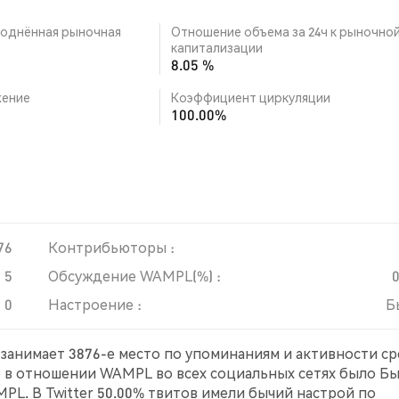
однённая рыночная
Отношение объема за 24ч к рыночно
капитализации
8.05 %
ение
Коэффициент циркуляции
100.00%
76
Контрибьюторы :
5
Обсуждение WAMPL(%) :
0
Настроение :
Б
 занимает 3876-е место по упоминаниям и активности с
е в отношении WAMPL во всех социальных сетях было Бы
PL. В Twitter 50.00% твитов имели бычий настрой по