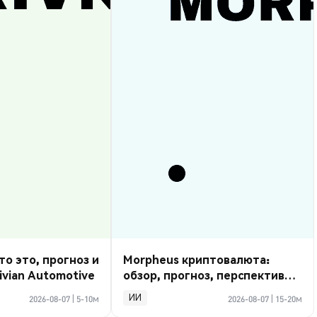
то это, прогноз и
Morpheus криптовалюта:
ivian Automotive
обзор, прогноз, перспективы
2026
ИИ
2026-08-07
|
5-10м
2026-08-07
|
15-20м