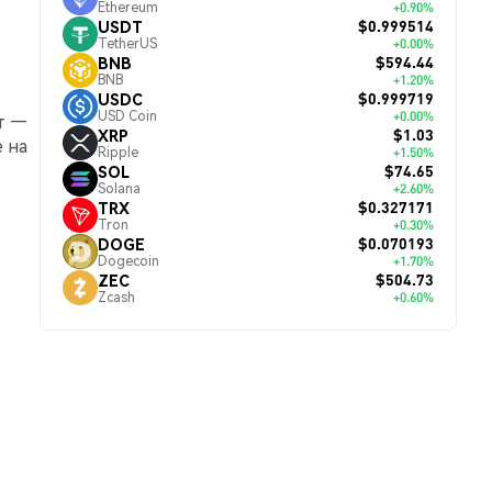
Ethereum
+0.90%
$0.999514
USDT
TetherUS
+0.00%
$594.44
BNB
BNB
+1.20%
$0.999719
USDC
USD Coin
+0.00%
т —
$1.03
XRP
е на
Ripple
+1.50%
$74.65
SOL
Solana
+2.60%
$0.327171
TRX
Tron
+0.30%
$0.070193
DOGE
Dogecoin
+1.70%
$504.73
ZEC
Zcash
+0.60%