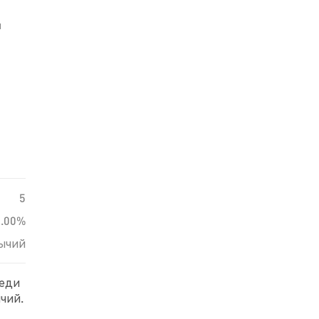
й
5
0.00%
ычий
реди
чий.