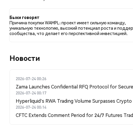
сравнению с 0.00% твитов с медвежьим настроем 
к WAMPL. Эти данные основаны на 3 твитах.
Быки говорят
Причина покупки WAMPL: проект имеет сильную команду,
уникальную технологию, высокий потенциал роста и подде
сообщества, что делает его перспективной инвестицией.
Новости
2026-07-24 00:26
Zama Launches Confidential RFQ Protocol for Secure 
2026-07-24 00:17
Hyperliquid's RWA Trading Volume Surpasses Crypto
2026-07-24 00:14
CFTC Extends Comment Period for 24/7 Futures Trad