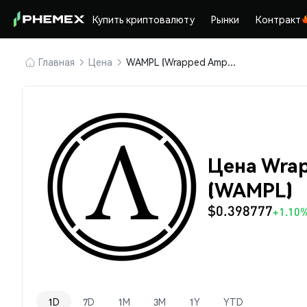
Купить криптовалюту
Рынки
Контракт
Главная
Цена
WAMPL (Wrapped Ampleforth)
Цена Wrap
(WAMPL)
$0.398777
+1.10
1D
7D
1M
3M
1Y
YTD