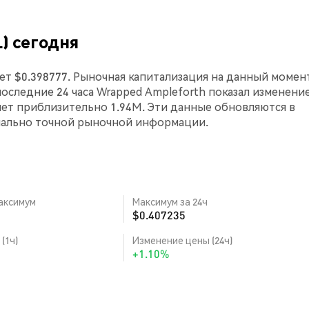
) сегодня
ет $0.398777. Рыночная капитализация на данный момен
а последние 24 часа Wrapped Ampleforth показал изменени
яет приблизительно 1.94M. Эти данные обновляются в
мально точной рыночной информации.
аксимум
Максимум за 24ч
$0.407235
(1ч)
Изменение цены (24ч)
+1.10%