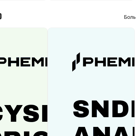
)
Боль