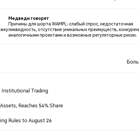
по WAMPL. 50.00% твитов были нейтральными по отноше
Медведи говорят
Причины для шорта WAMPL: слабый спрос, недостаточная
ржку
ликвидность, отсутствие уникальных преимуществ, конкурен
аналогичными проектами и возможные регуляторные риски.
Боль
Institutional Trading
 Assets, Reaches 54% Share
ing Rules to August 26