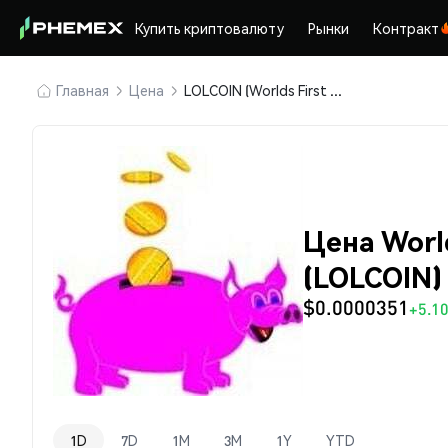
Купить криптовалюту
Рынки
Контракт
Главная
Цена
LOLCOIN (Worlds First Memecoin)
Цена Worl
(LOLCOIN)
$0.0000351
+5.1
1D
7D
1M
3M
1Y
YTD