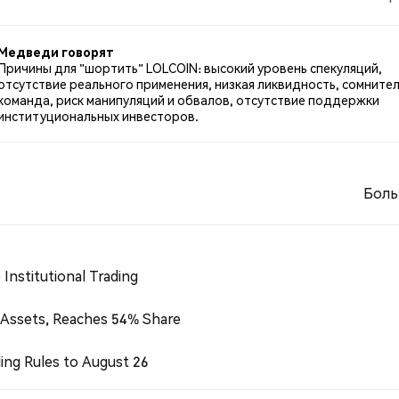
м по LOLCOIN. 66.67% твитов были нейтральными по
итах.
Медведи говорят
Причины для "шортить" LOLCOIN: высокий уровень спекуляций,
отсутствие реального применения, низкая ликвидность, сомните
команда, риск манипуляций и обвалов, отсутствие поддержки
институциональных инвесторов.
Боль
Institutional Trading
 Assets, Reaches 54% Share
ing Rules to August 26