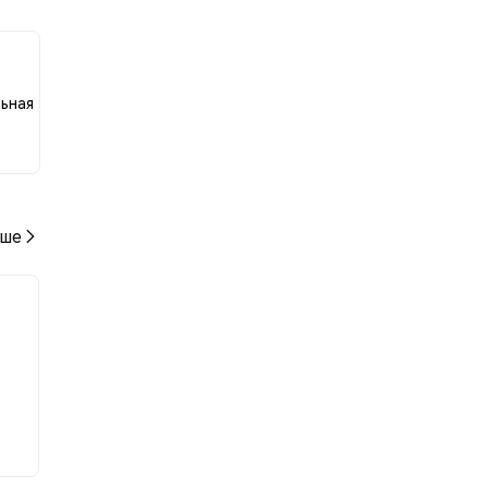
льная
ше