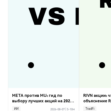
META против MU: гид по
RIVN акции: ч
выбору лучших акций на 2026
объяснение R
год
ИИ
TradFi
2026-08-07
|
5-10м