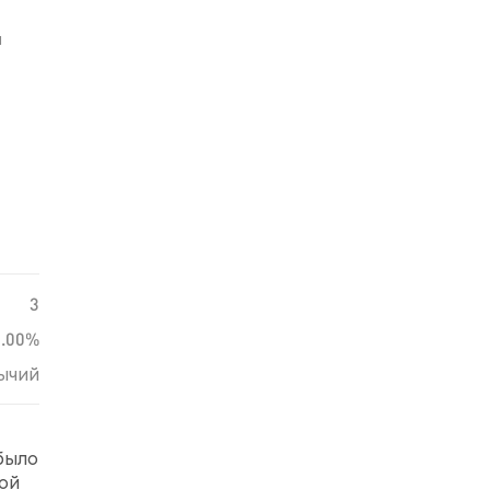
й
3
0.00%
ычий
 было
рой