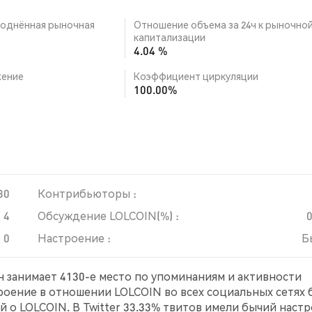
однённая рыночная
Отношение объема за 24ч к рыночно
капитализации
4.04 %
ение
Коэффициент циркуляции
100.00%
30
Контрибьюторы :
4
Обсуждение LOLCOIN(%) :
0
Настроение :
Б
он занимает 4130-е место по упоминаниям и активности
троение в отношении LOLCOIN во всех социальных сетях
 о LOLCOIN. В Twitter 33.33% твитов имели бычий наст