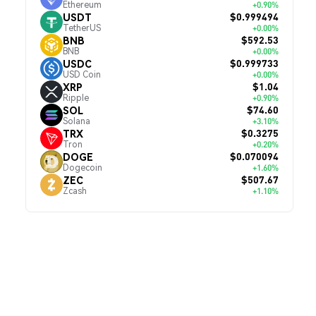
Ethereum
+0.90%
$0.999494
USDT
TetherUS
+0.00%
$592.53
BNB
BNB
+0.00%
$0.999733
USDC
USD Coin
+0.00%
$1.04
XRP
Ripple
+0.90%
$74.60
SOL
Solana
+3.10%
$0.3275
TRX
Tron
+0.20%
$0.070094
DOGE
Dogecoin
+1.60%
$507.67
ZEC
Zcash
+1.10%