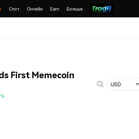
Спот
Ончейн
Earn
Больше
ds First Memecoin
USD
0%