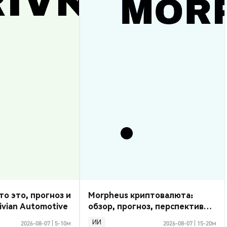
то это, прогноз и
Morpheus криптовалюта:
ivian Automotive
обзор, прогноз, перспективы
2026
ИИ
2026-08-07
|
5-10м
2026-08-07
|
15-20м