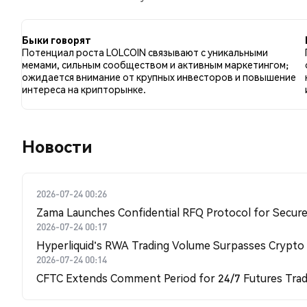
по сравнению с 0.00% твитов с медвежьим настрое
отношению к LOLCOIN. Эти данные основаны на 3 тв
Быки говорят
Потенциал роста LOLCOIN связывают с уникальными
мемами, сильным сообществом и активным маркетингом;
ожидается внимание от крупных инвесторов и повышение
интереса на крипторынке.
Новости
2026-07-24 00:26
Zama Launches Confidential RFQ Protocol for Secure 
2026-07-24 00:17
Hyperliquid's RWA Trading Volume Surpasses Crypto
2026-07-24 00:14
CFTC Extends Comment Period for 24/7 Futures Trad