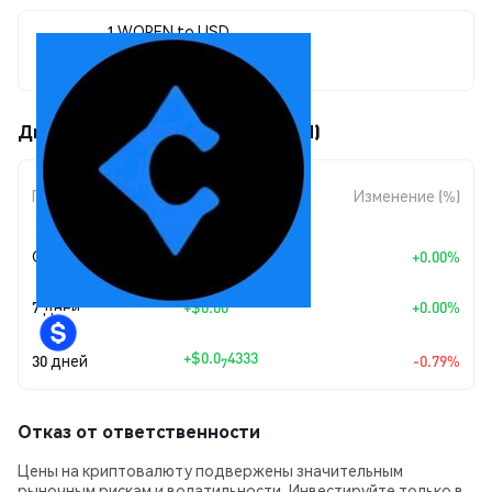
1 WOPEN to USD
$0.00000541
Движения цены WOPEN (WOPEN)
Изменение
Период
Изменение (%)
суммы
Сегодня
+
$0.00
+0.00%
7 дней
+
$0.00
+0.00%
+
$0.0
4333
30 дней
-0.79%
7
Отказ от ответственности
Цены на криптовалюту подвержены значительным
рыночным рискам и волатильности. Инвестируйте только в