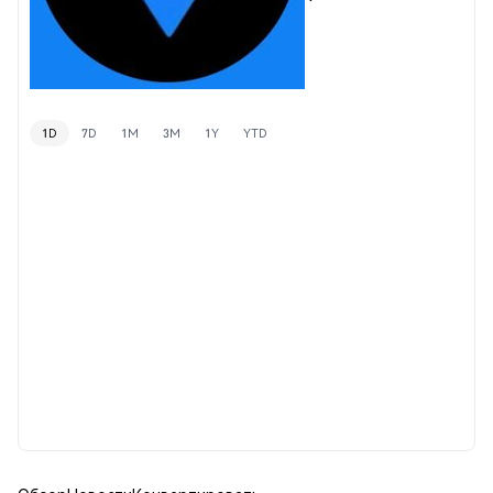
1D
7D
1M
3M
1Y
YTD