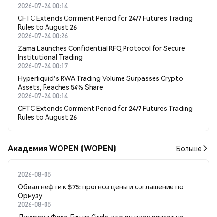
2026-07-24 00:14
CFTC Extends Comment Period for 24/7 Futures Trading
Rules to August 26
2026-07-24 00:26
Zama Launches Confidential RFQ Protocol for Secure
Institutional Trading
2026-07-24 00:17
Hyperliquid's RWA Trading Volume Surpasses Crypto
Assets, Reaches 54% Share
2026-07-24 00:14
CFTC Extends Comment Period for 24/7 Futures Trading
Rules to August 26
Академия WOPEN (WOPEN)
Больше
2026-08-05
Обвал нефти к $75: прогноз цены и соглашение по
Ормузу
2026-08-05
Джереми Фокс-Гин из Circle: кто он и как влияет на