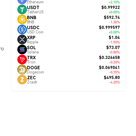
Ethereum
+2.10%
$0.99922
USDT
TetherUS
+0.00%
$592.74
BNB
BNB
-1.30%
$0.999597
USDC
USD Coin
+0.00%
$1.04
XRP
Ripple
-1.50%
$73.07
SOL
го
Solana
-0.80%
$0.326658
TRX
Tron
-0.20%
$0.069041
DOGE
Dogecoin
-0.70%
$495.80
ZEC
Zcash
-4.20%