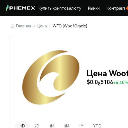
Купить криптовалюту
Рынки
Контракт
Главная
Цена
WFO (WoofOracle)
Цена Woof
$0.0
5106
+6.40
8
1D
7D
1M
3M
1Y
YTD