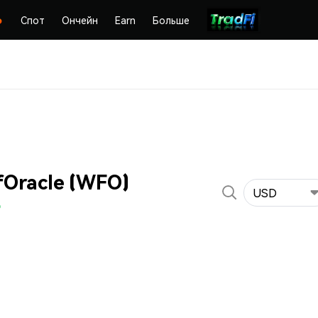
Спот
Ончейн
Earn
Больше
Oracle (WFO)
USD
%