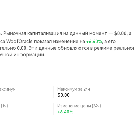
6. Рыночная капитализация на данный момент — $0.00, а
часа WoofOracle показал изменение на
+6.40%
, а его
ельно 0.00. Эти данные обновляются в режиме реально
очной информации.
аксимум
Максимум за 24ч
$0.00
(1ч)
Изменение цены (24ч)
+6.40%