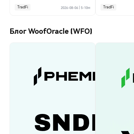
TradFi
TradFi
2026-08-06
|
5-10м
Блог WoofOracle (WFO)