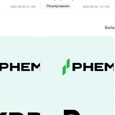
криптосделке по Ормузу
Регулирование
2026-08-06
|
5-10м
2026-08-06
|
10-15м
Боль