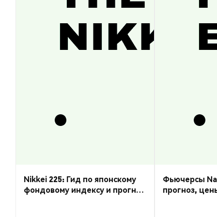
Nikkei 225: Гид по японскому
Фьючерсы Nas
фондовому индексу и прогноз
прогноз, цен
курса
торговать