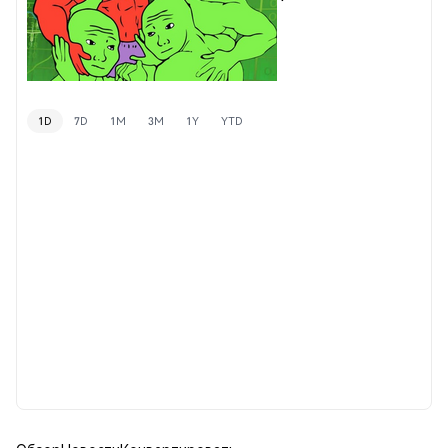
1D
7D
1M
3M
1Y
YTD