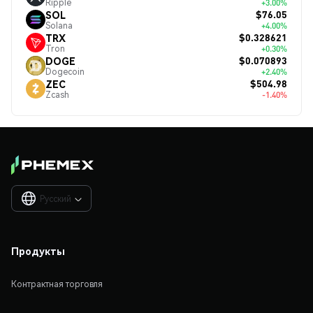
Ripple
+3.00%
$76.05
SOL
Solana
+4.00%
$0.328621
TRX
Tron
+0.30%
$0.070893
DOGE
Dogecoin
+2.40%
$504.98
ZEC
Zcash
-1.40%
Русский

Продукты
Контрактная торговля