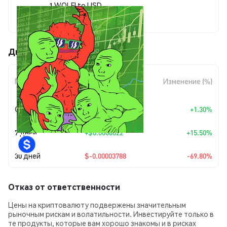
1 WOLFI to USD
$0.00001639
Движения цены WOLFI (WOLFI)
Изменение
Период
Изменение (%)
суммы
Сегодня
+
$0.00000021
+1.30%
7 дней
+
$0.0000022
+15.50%
30 дней
$-0.00003788
-69.80%
Отказ от ответственности
Цены на криптовалюту подвержены значительным
рыночным рискам и волатильности. Инвестируйте только в
те продукты, которые вам хорошо знакомы и в рисках