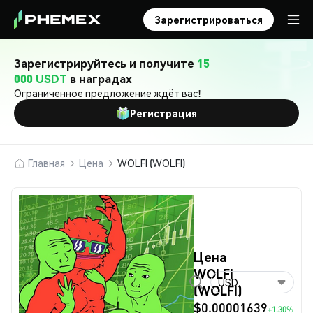
Зарегистрироваться
Зарегистрируйтесь и получите
15
000 USDT
в наградах
Ограниченное предложение ждёт вас!
Регистрация
Главная
Цена
WOLFI (WOLFI)
Цена
WOLFI
USD
(WOLFI)
$0.00001639
+1.30%