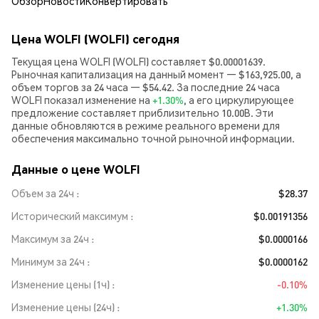
Обзор
Новости
Конвертировать
Цена WOLFI (WOLFI) сегодня
Текущая цена WOLFI (WOLFI) составляет $0.00001639.
Рыночная капитализация на данный момент — $163,925.00, а
объем торгов за 24 часа — $54.42. За последние 24 часа
WOLFI показал изменение на
+1.30%
, а его циркулирующее
предложение составляет приблизительно 10.00B. Эти
данные обновляются в режиме реального времени для
обеспечения максимально точной рыночной информации.
Данные о цене WOLFI
Объем за 24ч
$28.37
Исторический максимум
$0.00191356
Максимум за 24ч
$0.0000166
Минимум за 24ч
$0.0000162
Изменение цены (1ч)
-0.10%
Изменение цены (24ч)
+1.30%