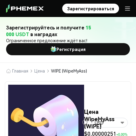
Зарегистрироваться
Зарегистрируйтесь и получите
15
000 USDT
в наградах
Ограниченное предложение ждёт вас!
Регистрация
Главная
Цена
WIPE (WipeMyAss)
Цена
WipeMyAss
USD
(WIPE)
$0.00000251
+0.00%