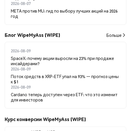
2026-08-07
META против MU: гид по выбору лучших акций на 2026
год
Блог WipeMyAss (WIPE)
Больше
2026-08-09
SpaceX: почему акции выросли на 23% при продаже
инсайдерами?
2026-08-09
Поток средств в XRP-ETF упал на 93% — прогноз цены
к $1
2026-08-09
Cardano теперь доступен через ETF: что это изменит
для инвесторов
Курс конверсии WipeMyAss (WIPE)