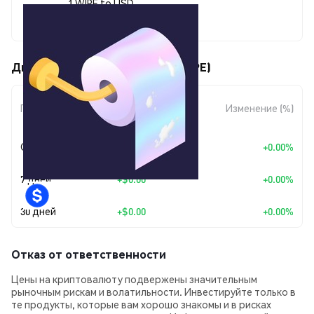
1 WIPE to USD
$0.00000251
Движения цены WipeMyAss (WIPE)
Изменение
Период
Изменение (%)
суммы
Сегодня
+
$0.00
+0.00%
7 дней
+
$0.00
+0.00%
30 дней
+
$0.00
+0.00%
Отказ от ответственности
Цены на криптовалюту подвержены значительным
рыночным рискам и волатильности. Инвестируйте только в
те продукты, которые вам хорошо знакомы и в рисках