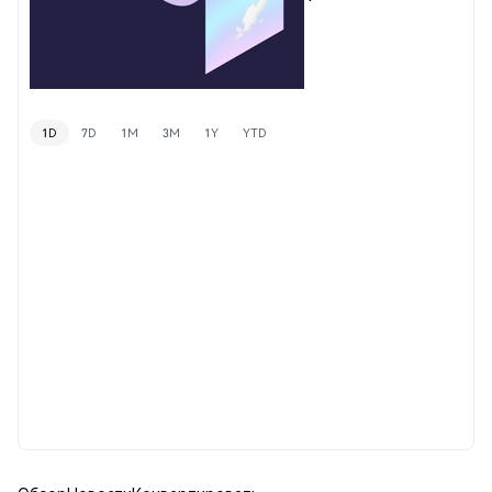
1D
7D
1M
3M
1Y
YTD