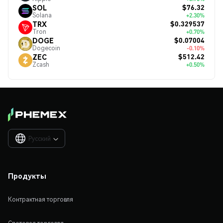
$76.32
SOL
Solana
+2.30%
$0.329537
TRX
Tron
+0.70%
$0.07004
DOGE
Dogecoin
-0.10%
$512.42
ZEC
Zcash
+0.50%
Русский

Продукты
Контрактная торговля