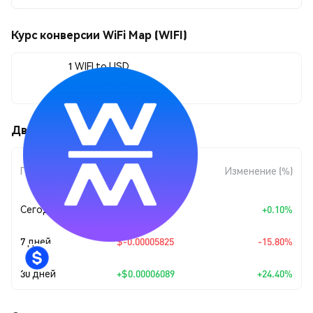
Курс конверсии WiFi Map (WIFI)
1 WIFI to USD
$0.00031042
Движения цены WiFi Map (WIFI)
Изменение
Период
Изменение (%)
суммы
Сегодня
+
$0.00000031
+0.10%
7 дней
$-0.00005825
-15.80%
30 дней
+
$0.00006089
+24.40%