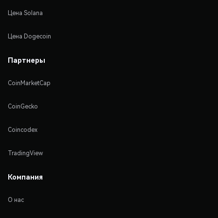
Цена Solana
Цена Dogecoin
Партнеры
CoinMarketCap
CoinGecko
Coincodex
TradingView
Компания
О нас