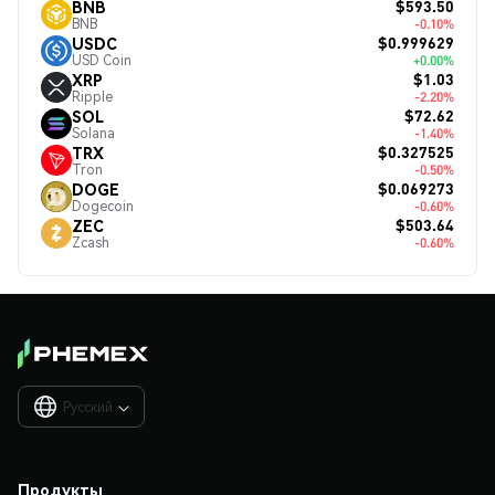
$593.50
BNB
BNB
-0.10%
$0.999629
USDC
USD Coin
+0.00%
$1.03
XRP
Ripple
-2.20%
$72.62
SOL
Solana
-1.40%
$0.327525
TRX
Tron
-0.50%
$0.069273
DOGE
Dogecoin
-0.60%
$503.64
ZEC
Zcash
-0.60%
Русский

Продукты