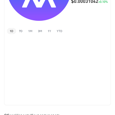
$0.00031042
+0.10%
1D
7D
1M
3M
1Y
YTD