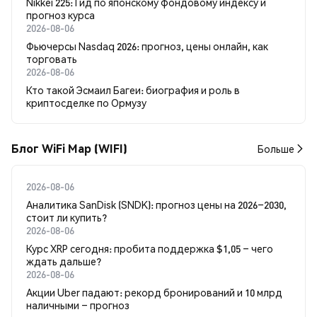
Nikkei 225: Гид по японскому фондовому индексу и
прогноз курса
2026-08-06
Фьючерсы Nasdaq 2026: прогноз, цены онлайн, как
торговать
2026-08-06
Кто такой Эсмаил Багеи: биография и роль в
криптосделке по Ормузу
Блог WiFi Map (WIFI)
Больше
2026-08-06
Аналитика SanDisk (SNDK): прогноз цены на 2026–2030,
стоит ли купить?
2026-08-06
Курс XRP сегодня: пробита поддержка $1,05 – чего
ждать дальше?
2026-08-06
Акции Uber падают: рекорд бронирований и 10 млрд
наличными – прогноз