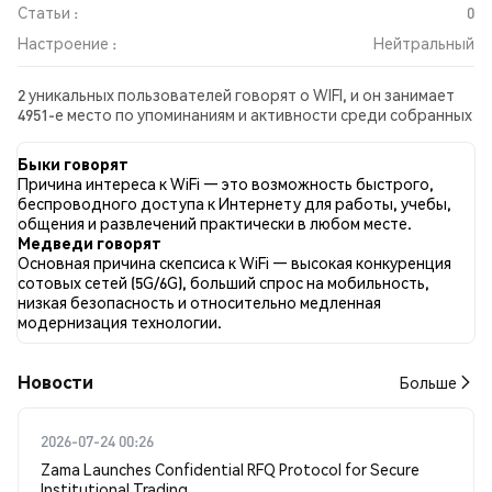
Статьи :
0
Настроение :
Нейтральный
2 уникальных пользователей говорят о WIFI, и он занимает
4951-е место по упоминаниям и активности среди собранных
постов. За последние 24 часа настроение в отношении WIFI
во всех социальных сетях было Нейтральный. Всего было
Быки говорят
опубликовано 0 новостных статей о WIFI. В Twitter 0.00%
Причина интереса к WiFi — это возможность быстрого,
твитов имели бычий настрой по сравнению с 100.00% твитов
беспроводного доступа к Интернету для работы, учебы,
с медвежьим настроем по WIFI. 0.00% твитов были
общения и развлечений практически в любом месте.
нейтральными по отношению к WIFI. Эти данные основаны
Медведи говорят
на 1 твитах.
Основная причина скепсиса к WiFi — высокая конкуренция
сотовых сетей (5G/6G), больший спрос на мобильность,
низкая безопасность и относительно медленная
модернизация технологии.
Новости
Больше
2026-07-24 00:26
Zama Launches Confidential RFQ Protocol for Secure
Institutional Trading