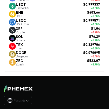
Ethereum
-0.10%
$0.999337
USDT
TetherUS
+0.00%
$603.66
BNB
BNB
+1.50%
$0.999571
USDC
USD Coin
+0.00%
$1.04
XRP
Ripple
-0.20%
$76.29
SOL
Solana
+1.90%
$0.329706
TRX
Tron
+0.30%
$0.070095
DOGE
Dogecoin
-0.40%
$523.07
ZEC
Zcash
+3.70%
Русский
