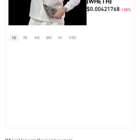
(WHETH)
$0.00421768
-1.80%
1D
7D
1M
3M
1Y
YTD