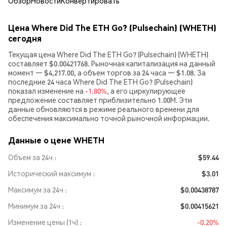
Обзор
Новости
Конвертировать
Цена Where Did The ETH Go? (Pulsechain) (WHETH)
сегодня
Текущая цена Where Did The ETH Go? (Pulsechain) (WHETH)
составляет $0.00421768. Рыночная капитализация на данный
момент — $4,217.00, а объем торгов за 24 часа — $1.08. За
последние 24 часа Where Did The ETH Go? (Pulsechain)
показал изменение на
-1.80%
, а его циркулирующее
предложение составляет приблизительно 1.00M. Эти
данные обновляются в режиме реального времени для
обеспечения максимально точной рыночной информации.
Данные о цене WHETH
Объем за 24ч
$59.44
Исторический максимум
$3.01
Максимум за 24ч
$0.00438787
Минимум за 24ч
$0.00415621
Изменение цены (1ч)
-0.20%