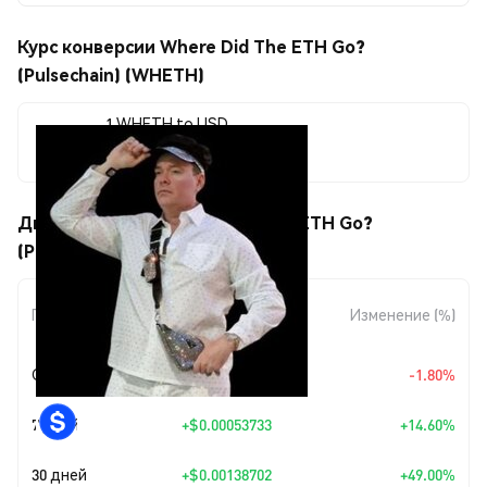
Курс конверсии Where Did The ETH Go?
(Pulsechain) (WHETH)
1 WHETH to USD
$0.00421768
Движения цены Where Did The ETH Go?
(Pulsechain) (WHETH)
Изменение
Период
Изменение (%)
суммы
Сегодня
$-0.00007731
-1.80%
7 дней
+
$0.00053733
+14.60%
30 дней
+
$0.00138702
+49.00%