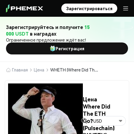
Зарегистрироваться
Зарегистрируйтесь и получите
15
000 USDT
в наградах
Ограниченное предложение ждёт вас!
Регистрация
Главная
Цена
WHETH (Where Did The ETH Go? (Pulsechain))
Цена
Where Did
The ETH
Go?
USD
(Pulsechain)