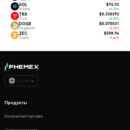
$76.92
SOL
Solana
+0.70%
$0.330392
TRX
Tron
+0.30%
$0.070031
DOGE
Dogecoin
-0.20%
$508.94
ZEC
Zcash
-0.40%
Русский

Продукты
Контрактная торговля