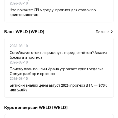
2026-08-10
Что покажет CPI в среду: прогноз для ставок по
криптовалютам
Блог WELD (WELD)
Больше
2026-08-10
CoreWeave: стоит ли рискнуть перед отчётом? Анализ
бэклога и прогноз
2026-08-10
Почему план пошлин Ирана угрожает криптосделке
Ормуз: разбор и прогноз
2026-08-10
Биткоин анализ цены август 2026: прогноз BTC — $70K
или $60K?
Курс конверсии WELD (WELD)