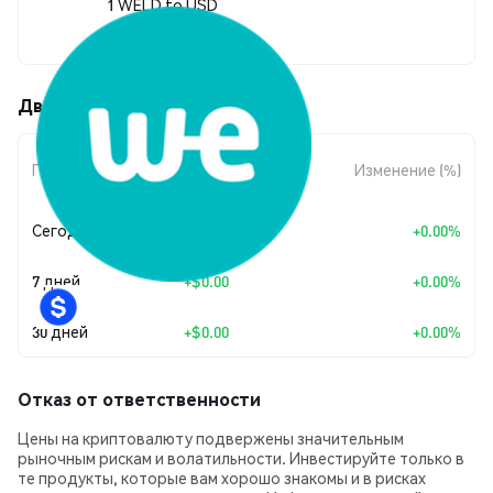
1 WELD to USD
$0.00016846
Движения цены WELD (WELD)
Изменение
Период
Изменение (%)
суммы
Сегодня
+
$0.00
+0.00%
7 дней
+
$0.00
+0.00%
30 дней
+
$0.00
+0.00%
Отказ от ответственности
Цены на криптовалюту подвержены значительным
рыночным рискам и волатильности. Инвестируйте только в
те продукты, которые вам хорошо знакомы и в рисках