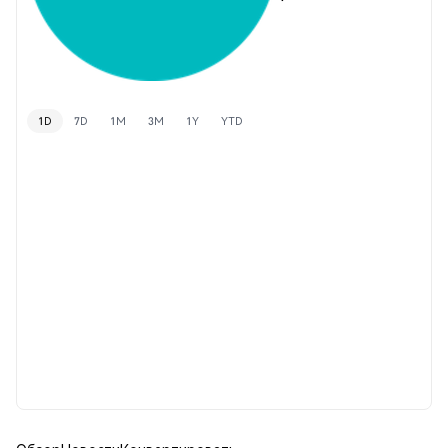
1D
7D
1M
3M
1Y
YTD