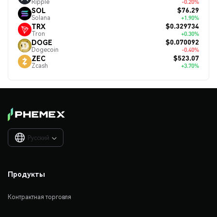
Ripple
-0.20%
$76.29
SOL
Solana
+1.90%
$0.329734
TRX
Tron
+0.30%
$0.070092
DOGE
Dogecoin
-0.40%
$523.07
ZEC
Zcash
+3.70%
Русский

Продукты
Контрактная торговля