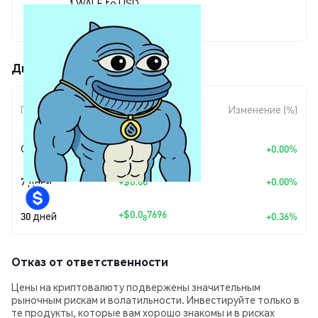
1 WALE to USD
$0.00000215
Движения цены Wale (WALE)
Изменение
Период
Изменение (%)
суммы
Сегодня
+
$0.00
+0.00%
7 дней
+
$0.00
+0.00%
+
$0.0
7696
30 дней
+0.36%
8
Отказ от ответственности
Цены на криптовалюту подвержены значительным
рыночным рискам и волатильности. Инвестируйте только в
те продукты, которые вам хорошо знакомы и в рисках