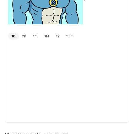
1D
7D
1M
3M
1Y
YTD