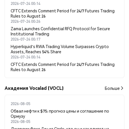
2026-07-24 00:14
CFTC Extends Comment Period for 24/7 Futures Trading
Rules to August 26
2026-07-24 00:26
Zama Launches Confidential RFQ Protocol for Secure
Institutional Trading
2026-07-24 00:17
Hyperliquid's RWA Trading Volume Surpasses Crypto
Assets, Reaches 54% Share
2026-07-24 00:14
CFTC Extends Comment Period for 24/7 Futures Trading
Rules to August 26
Академия Vocalad (VOCL)
Больше
2026-08-05
Обвал нефти к $75: прогноз цены и соглашение по
Ормузу
2026-08-05
Джереми Фокс-Гин из Circle: кто он и как влияет на