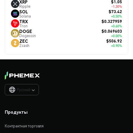
$1.05
XRP
Ripple
-1.30%
$73.42
SOL
Solana
+0.50%
$0.327959
TRX
Tron
+0.60%
$0.069603
DOGE
Dogecoin
+0.00%
$506.92
ZEC
Zcash
+0.90%
Русский

Продукты
Контрактная торговля