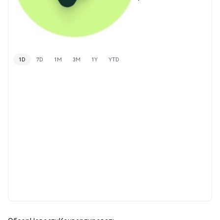
1D
7D
1M
3M
1Y
YTD