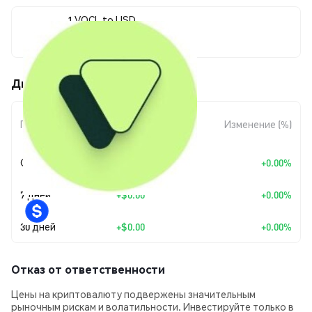
1 VOCL to USD
$0.00004145
Движения цены Vocalad (VOCL)
Изменение
Период
Изменение (%)
суммы
Сегодня
+
$0.00
+0.00%
7 дней
+
$0.00
+0.00%
30 дней
+
$0.00
+0.00%
Отказ от ответственности
Цены на криптовалюту подвержены значительным
рыночным рискам и волатильности. Инвестируйте только в