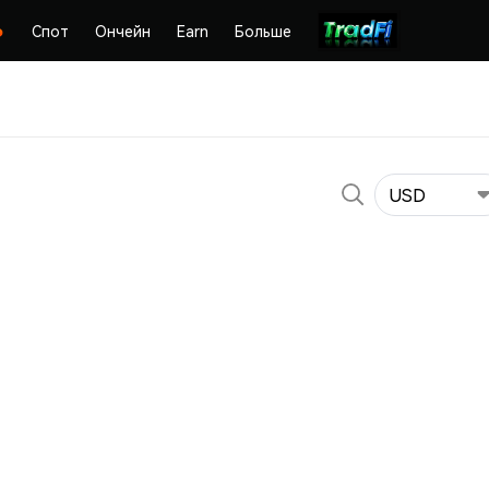
Спот
Ончейн
Earn
Больше
USD