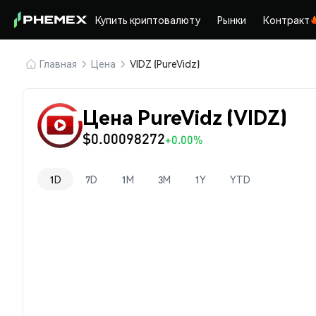
Купить криптовалюту
Рынки
Контракт
Главная
Цена
VIDZ (PureVidz)
Цена PureVidz (VIDZ)
$0.00098272
+0.00%
1D
7D
1M
3M
1Y
YTD