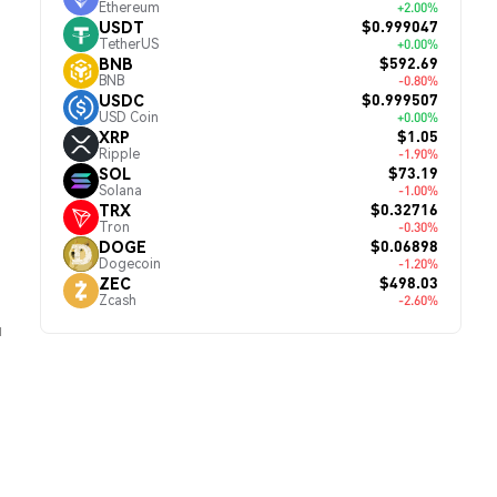
Ethereum
+2.00%
$0.999047
USDT
TetherUS
+0.00%
$592.69
BNB
BNB
-0.80%
$0.999507
USDC
USD Coin
+0.00%
$1.05
XRP
Ripple
-1.90%
$73.19
SOL
Solana
-1.00%
$0.32716
TRX
Tron
-0.30%
$0.06898
DOGE
Dogecoin
-1.20%
$498.03
ZEC
Zcash
-2.60%
й