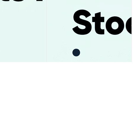
одня: пробита
Акции Uber падают: рекорд
,05 – чего
бронирований и 10 млрд
е?
наличными – прогноз
Аналитика Рынка
2026-08-06
|
5-10м
2026-08-06
|
5-10м