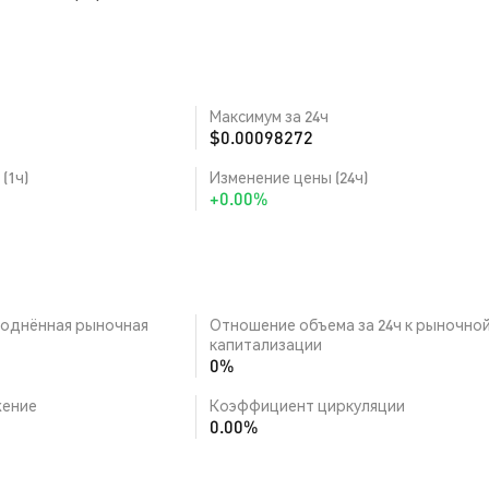
Максимум за 24ч
$0.00098272
(1ч)
Изменение цены (24ч)
+0.00%
однённая рыночная
Отношение объема за 24ч к рыночно
капитализации
0%
ение
Коэффициент циркуляции
0.00%