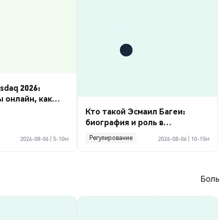
daq 2026:
ы онлайн, как
Кто такой Эсмаил Багеи:
биография и роль в
криптосделке по Ормузу
Регулирование
2026-08-06
|
5-10м
2026-08-06
|
10-15м
Боль