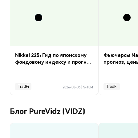
Nikkei 225: Гид по японскому
Фьючерсы Nas
фондовому индексу и прогноз
прогноз, цен
курса
торговать
TradFi
TradFi
2026-08-06
|
5-10м
Блог PureVidz (VIDZ)