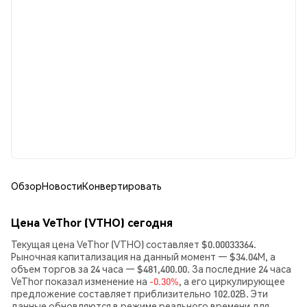
Обзор
Новости
Конвертировать
Цена VeThor (VTHO) сегодня
Текущая цена VeThor (VTHO) составляет $0.00033364.
Рыночная капитализация на данный момент — $34.04M, а
объем торгов за 24 часа — $481,400.00. За последние 24 часа
VeThor показал изменение на
-0.30%
, а его циркулирующее
предложение составляет приблизительно 102.02B. Эти
данные обновляются в режиме реального времени для