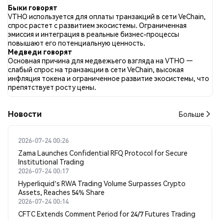
отношении VTHO во всех социальных сетях было Бычий.
Быки говорят
Всего было опубликовано 0 новостных статей о VTHO. В
VTHO используется для оплаты транзакций в сети VeChain,
Twitter 57.14% твитов имели бычий настрой по сравнению с
спрос растет с развитием экосистемы. Ограниченная
5.71% твитов с медвежьим настроем по VTHO. 37.14% твитов
эмиссия и интеграция в реальные бизнес-процессы
были нейтральными по отношению к VTHO. Эти данные
повышают его потенциальную ценность.
основаны на 35 твитах.
Медведи говорят
Основная причина для медвежьего взгляда на VTHO —
слабый спрос на транзакции в сети VeChain, высокая
инфляция токена и ограниченное развитие экосистемы, что
препятствует росту цены.
Новости
Больше
2026-07-24 00:26
Zama Launches Confidential RFQ Protocol for Secure
Institutional Trading
2026-07-24 00:17
Hyperliquid's RWA Trading Volume Surpasses Crypto
Assets, Reaches 54% Share
2026-07-24 00:14
CFTC Extends Comment Period for 24/7 Futures Trading