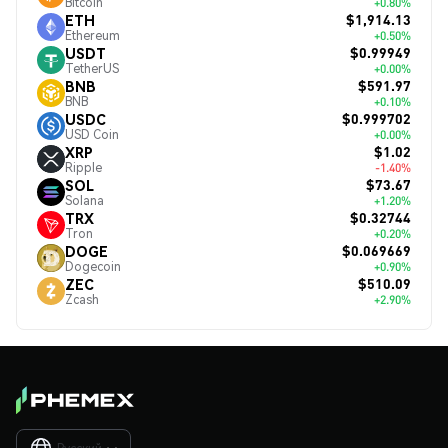
Bitcoin
+0.80%
$1,914.13
ETH
Ethereum
+0.50%
$0.99949
USDT
TetherUS
+0.00%
$591.97
BNB
BNB
+0.10%
$0.999702
USDC
USD Coin
+0.00%
$1.02
XRP
Ripple
-1.40%
$73.67
SOL
Solana
+1.20%
$0.32744
TRX
Tron
+0.20%
$0.069669
DOGE
Dogecoin
+0.90%
$510.09
ZEC
Zcash
+2.90%