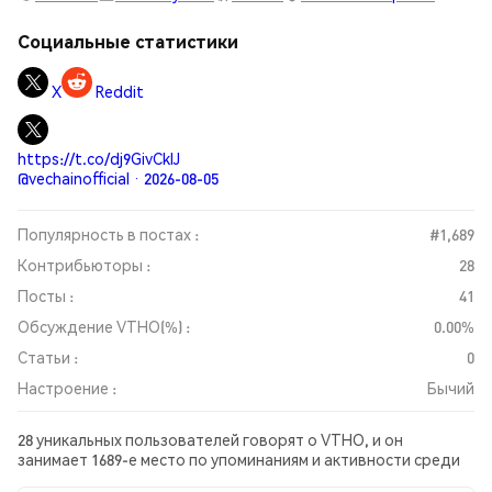
Социальные статистики
X
Reddit
https://t.co/dj9GivCklJ
@vechainofficial · 2026-08-05
Популярность в постах :
#1,689
Контрибьюторы :
28
Посты :
41
Обсуждение VTHO(%) :
0.00%
Статьи :
0
Настроение :
Бычий
28 уникальных пользователей говорят о VTHO, и он
занимает 1689-е место по упоминаниям и активности среди
собранных постов. За последние 24 часа настроение в