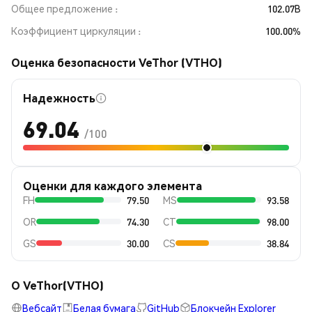
Общее предложение
102.07B
Коэффициент циркуляции
100.00%
Оценка безопасности VeThor (VTHO)
Надежность
69.04
/100
Оценки для каждого элемента
FH
79.50
MS
93.58
OR
74.30
CT
98.00
GS
30.00
CS
38.84
О VeThor(VTHO)
Вебсайт
Белая бумага
GitHub
Блокчейн Explorer