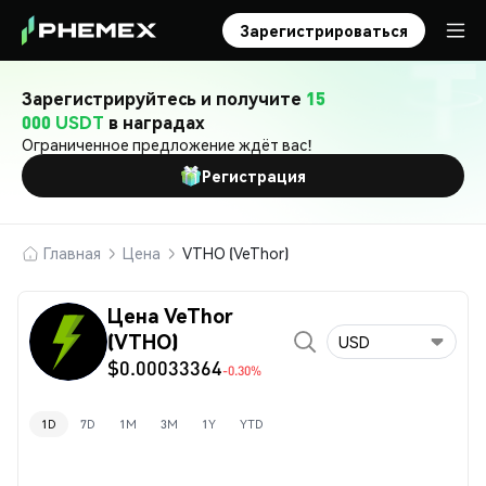
Зарегистрироваться
Зарегистрируйтесь и получите
15
000 USDT
в наградах
Ограниченное предложение ждёт вас!
Регистрация
Главная
Цена
VTHO (VeThor)
Цена VeThor
(VTHO)
USD
$0.00033364
-0.30%
1D
7D
1M
3M
1Y
YTD