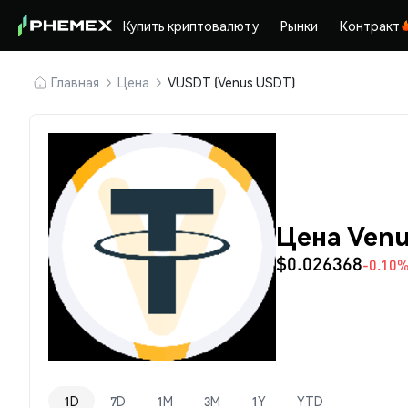
Купить криптовалюту
Рынки
Контракт
Главная
Цена
VUSDT (Venus USDT)
Цена Venu
$0.026368
-0.10
1D
7D
1M
3M
1Y
YTD