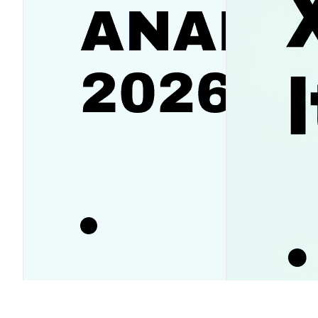
Аналитика SanDisk (SNDK):