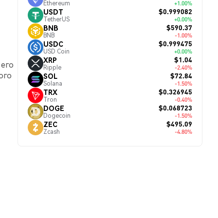
Ethereum
+1.00%
$0.999082
USDT
TetherUS
+0.00%
$590.37
BNB
BNB
-1.00%
$0.999475
USDC
USD Coin
+0.00%
$1.04
XRP
а его
Ripple
-2.40%
ого
$72.84
SOL
Solana
-1.50%
$0.326945
TRX
Tron
-0.40%
$0.068723
DOGE
Dogecoin
-1.50%
$495.09
ZEC
Zcash
-4.80%