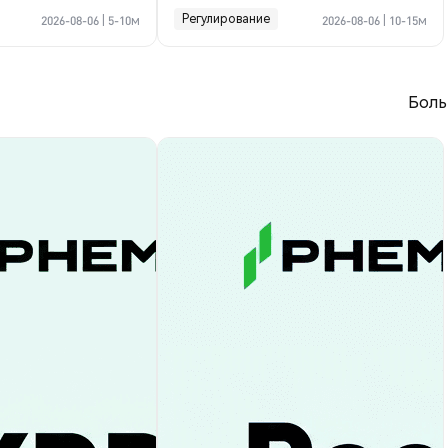
криптосделке по Ормузу
Регулирование
2026-08-06
|
5-10м
2026-08-06
|
10-15м
Боль