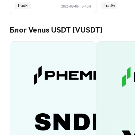
TradFi
TradFi
2026-08-06
|
5-10м
Блог Venus USDT (VUSDT)