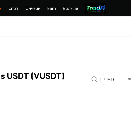
Спот
Ончейн
Earn
Больше
s USDT (VUSDT)
USD
%