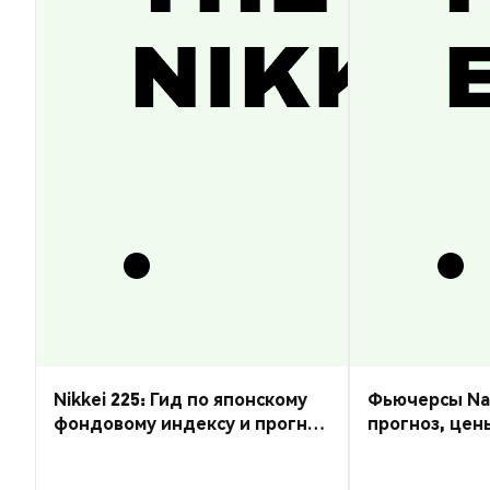
Nikkei 225: Гид по японскому
Фьючерсы Nas
фондовому индексу и прогноз
прогноз, цен
курса
торговать