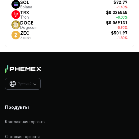
$72.77
SOL
Solana
-1.40%
$0.326545
TRX
Tron
+0.00%
$0.069131
DOGE
Dogecoin
-0.90%
$501.97
ZEC
Zcash
-1.80%
Русский

Продукты
Контрактная торговля
Спотовая торговля