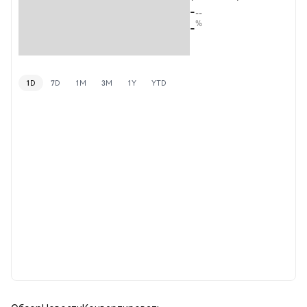
-
--
%
-
1D
7D
1M
3M
1Y
YTD