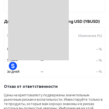
--
Движения цены Veno Yield Bearing USD (YBUSD)
Изменение
Период
Изменение (%)
суммы
Сегодня
--
--%
7 дней
--
--%
30 дней
--
--%
Отказ от ответственности
Цены на криптовалюту подвержены значительным
рыночным рискам и волатильности. Инвестируйте только в
те продукты, которые вам хорошо знакомы и в рисках
которых вы полностью уверены. Информация на этой