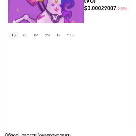
(VU)
$0.00029007
-2.30%
1D
7D
1M
3M
1Y
YTD
Обзор
Новости
Конвертировать