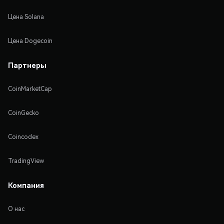
Цена Solana
Цена Dogecoin
Партнеры
CoinMarketCap
CoinGecko
Coincodex
TradingView
Компания
О нас