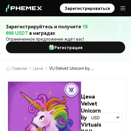
Зарегистрироваться
Зарегистрируйтесь и получите
15
000 USDT
в наградах
Ограниченное предложение ждёт вас!
Регистрация
Главная
Цена
VU (Velvet Unicorn by Virtuals)
Цена
Velvet
Unicorn
by
USD
Virtuals