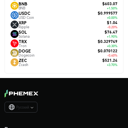
$603.07
BNB
BNB
+1.50%
$0.999577
USDC
USD Coin
+0.00%
$1.04
XRP
Ripple
-0.20%
$76.47
SOL
Solana
+1.90%
$0.329749
TRX
Tron
+0.30%
$0.070122
DOGE
Dogecoin
-0.40%
$521.24
ZEC
Zcash
+3.70%
Русский
