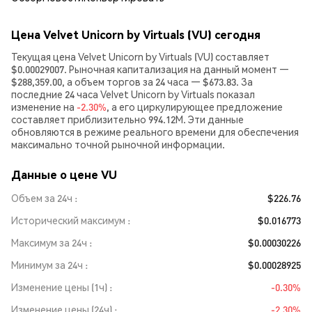
Цена Velvet Unicorn by Virtuals (VU) сегодня
Текущая цена Velvet Unicorn by Virtuals (VU) составляет
$0.00029007. Рыночная капитализация на данный момент —
$288,359.00, а объем торгов за 24 часа — $673.83. За
последние 24 часа Velvet Unicorn by Virtuals показал
изменение на
-2.30%
, а его циркулирующее предложение
составляет приблизительно 994.12M. Эти данные
обновляются в режиме реального времени для обеспечения
максимально точной рыночной информации.
Данные о цене VU
Объем за 24ч
$226.76
Исторический максимум
$0.016773
Максимум за 24ч
$0.00030226
Минимум за 24ч
$0.00028925
Изменение цены (1ч)
-0.30%
Изменение цены (24ч)
-2.30%