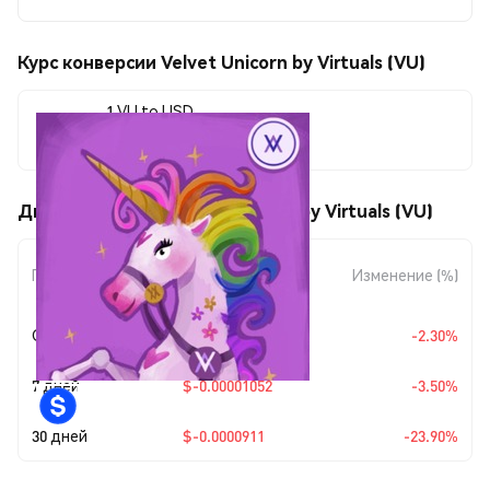
Курс конверсии Velvet Unicorn by Virtuals (VU)
1 VU to USD
$0.00029007
Движения цены Velvet Unicorn by Virtuals (VU)
Изменение
Период
Изменение (%)
суммы
Сегодня
$-0.00000683
-2.30%
7 дней
$-0.00001052
-3.50%
30 дней
$-0.0000911
-23.90%