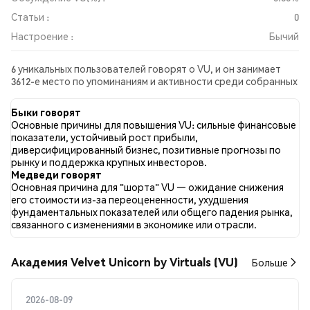
Статьи :
0
Настроение :
Бычий
6 уникальных пользователей говорят о VU, и он занимает
3612-е место по упоминаниям и активности среди собранных
постов. За последние 24 часа настроение в отношении VU
во всех социальных сетях было Бычий. Всего было
Быки говорят
опубликовано 0 новостных статей о VU. В Twitter 40.00%
Основные причины для повышения VU: сильные финансовые
твитов имели бычий настрой по сравнению с 0.00% твитов с
показатели, устойчивый рост прибыли,
медвежьим настроем по VU. 60.00% твитов были
диверсифицированный бизнес, позитивные прогнозы по
нейтральными по отношению к VU. Эти данные основаны на
рынку и поддержка крупных инвесторов.
5 твитах.
Медведи говорят
Основная причина для "шорта" VU — ожидание снижения
его стоимости из-за переоцененности, ухудшения
фундаментальных показателей или общего падения рынка,
связанного с изменениями в экономике или отрасли.
Академия Velvet Unicorn by Virtuals (VU)
Больше
2026-08-09