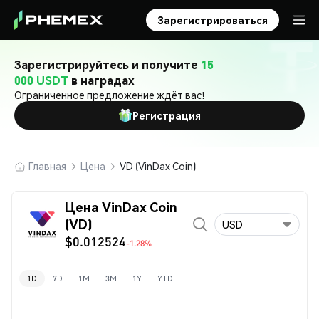
Зарегистрироваться
Зарегистрируйтесь и получите
15
000 USDT
в наградах
Ограниченное предложение ждёт вас!
Регистрация
Главная
Цена
VD (VinDax Coin)
Цена VinDax Coin
(VD)
USD
$0.012524
-1.28%
1D
7D
1M
3M
1Y
YTD