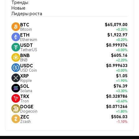
Тренды
Новые
Лидеры роста
$65,079.00
BTC
Bitcoin
+0.20%
$1,922.97
ETH
Ethereum
+0.20%
$0.999374
USDT
TetherUS
+0.00%
$605.16
BNB
BNB
+2.20%
$0.999633
USDC
USD Coin
+0.00%
$1.05
XRP
Ripple
+1.90%
$76.39
SOL
Solana
+3.30%
$0.328786
TRX
Tron
+0.40%
$0.071266
DOGE
Dogecoin
+1.80%
$506.03
ZEC
Zcash
-1.10%