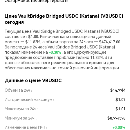
Обзор
Новости
Конвертировать
Цена VaultBridge Bridged USDC (Katana) (VBUSDC)
сегодня
Текущая цена VaultBridge Bridged USDC (Katana) (VBUSDC)
составляет $1.00. Рыночная капитализация на данный
момент — $11.82M, а объем торгов за 24 часа — $474,417.00.
За последние 24 часа VaultBridge Bridged USDC (Katana)
показал изменение на
+0.30%
, а его циркулирующее
предложение составляет приблизительно 11.82M. Эти
данные обновляются в режиме реального времени для
обеспечения максимально точной рыночной информации.
Данные о цене VBUSDC
Объем за 24ч
$14.77M
Исторический максимум
$1.07
Максимум за 24ч
$1.01
Минимум за 24ч
$0.994598
Изменение цены (1ч)
+0.00%