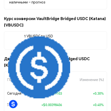
наличными – прогноз
Курс конверсии VaultBridge Bridged USDC (Katana)
(VBUSDC)
1 VBUSDC to USD
$1.00
Движения цены VaultBridge Bridged USDC
(Katana) (VBUSDC)
Изменение
Период
Изменение (%)
суммы
Сегодня
+
$0.00299103
+0.30%
7 дней
+
$0.00398406
+0.40%