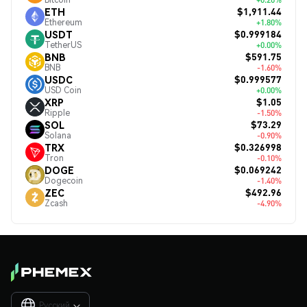
$1,911.44
ETH
Ethereum
+1.80%
$0.999184
USDT
TetherUS
+0.00%
$591.75
BNB
BNB
-1.60%
$0.999577
USDC
USD Coin
+0.00%
$1.05
XRP
Ripple
-1.50%
$73.29
SOL
Solana
-0.90%
$0.326998
TRX
Tron
-0.10%
$0.069242
DOGE
Dogecoin
-1.40%
$492.96
ZEC
Zcash
-4.90%
Русский
