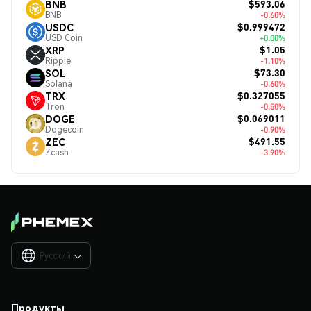
$593.06
BNB
BNB
-0.60%
$0.999472
USDC
USD Coin
+0.00%
$1.05
XRP
Ripple
-1.10%
$73.30
SOL
Solana
-0.60%
$0.327055
TRX
Tron
-0.50%
$0.069011
DOGE
Dogecoin
-0.90%
$491.55
ZEC
Zcash
-3.90%
Русский

Продукты