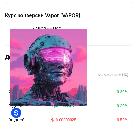
Курс конверсии Vapor (VAPOR)
1 VAPOR to USD
$0.00004925
Движения цены Vapor (VAPOR)
Изменение
Период
Изменение (%)
суммы
Сегодня
+
$0.00000015
+0.30%
7 дней
+
$0.00000015
+0.30%
30 дней
$-0.00000025
-0.50%