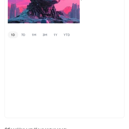
1D
7D
1M
3M
1Y
YTD