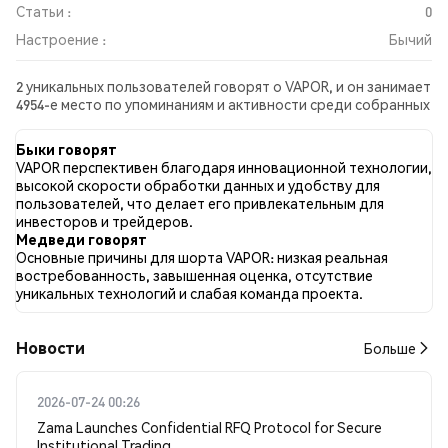
Статьи :
0
Настроение :
Бычий
2 уникальных пользователей говорят о VAPOR, и он занимает
4954-е место по упоминаниям и активности среди собранных
постов. За последние 24 часа настроение в отношении
VAPOR во всех социальных сетях было Бычий. Всего было
Быки говорят
опубликовано 0 новостных статей о VAPOR. В Twitter 50.00%
VAPOR перспективен благодаря инновационной технологии,
твитов имели бычий настрой по сравнению с 50.00% твитов с
высокой скорости обработки данных и удобству для
медвежьим настроем по VAPOR. 0.00% твитов были
пользователей, что делает его привлекательным для
нейтральными по отношению к VAPOR. Эти данные основаны
инвесторов и трейдеров.
на 2 твитах.
Медведи говорят
Основные причины для шорта VAPOR: низкая реальная
востребованность, завышенная оценка, отсутствие
уникальных технологий и слабая команда проекта.
Новости
Больше
2026-07-24 00:26
Zama Launches Confidential RFQ Protocol for Secure
Institutional Trading