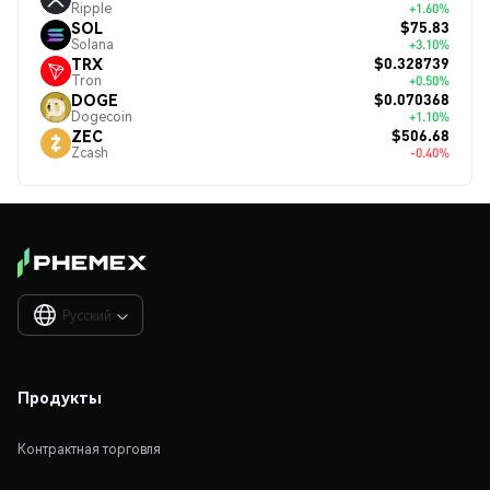
Ripple
+1.60%
$75.83
SOL
Solana
+3.10%
$0.328739
TRX
Tron
+0.50%
$0.070368
DOGE
Dogecoin
+1.10%
$506.68
ZEC
Zcash
-0.40%
Русский

Продукты
Контрактная торговля