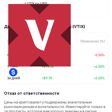
1 VTIX to USD
$385.88
Движения цены Vanguard xStock (VTIX)
Изменение
Период
Изменение (%)
суммы
Сегодня
-$1.94
-0.50%
7 дней
+
$14.84
+4.00%
30 дней
+
$9.78
+2.60%
Отказ от ответственности
Цены на криптовалюту подвержены значительным
рыночным рискам и волатильности. Инвестируйте только в
те продукты, которые вам хорошо знакомы и в рисках