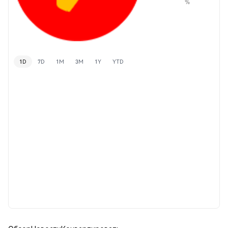
%
1D
7D
1M
3M
1Y
YTD