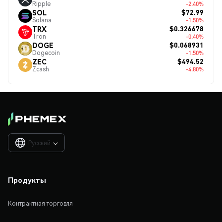
Ripple
-2.40%
$72.99
SOL
Solana
-1.50%
$0.326678
TRX
Tron
-0.40%
$0.068931
DOGE
Dogecoin
-1.50%
$494.52
ZEC
Zcash
-4.80%
Русский

Продукты
Контрактная торговля