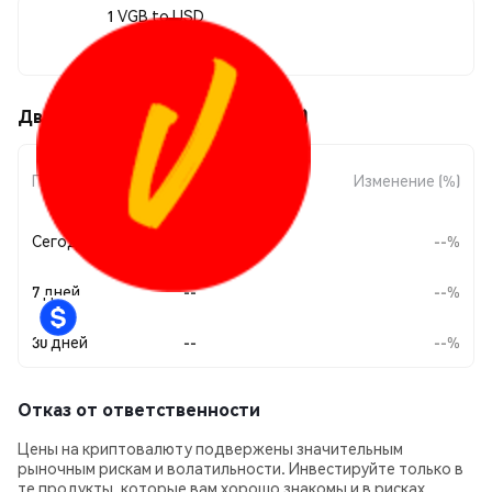
1 VGB to USD
$0.014772
Движения цены Vagabond (VGB)
Изменение
Период
Изменение (%)
суммы
Сегодня
--
--%
7 дней
--
--%
30 дней
--
--%
Отказ от ответственности
Цены на криптовалюту подвержены значительным
рыночным рискам и волатильности. Инвестируйте только в
те продукты, которые вам хорошо знакомы и в рисках