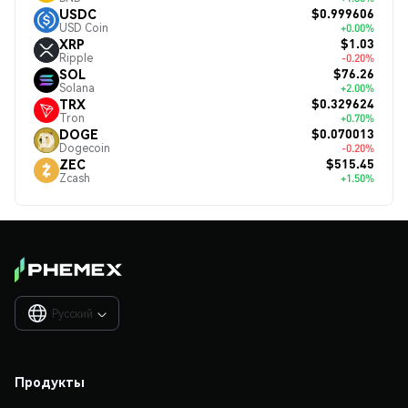
$0.999606
USDC
USD Coin
+0.00%
$1.03
XRP
Ripple
-0.20%
$76.26
SOL
Solana
+2.00%
$0.329624
TRX
Tron
+0.70%
$0.070013
DOGE
Dogecoin
-0.20%
$515.45
ZEC
Zcash
+1.50%
Русский

Продукты