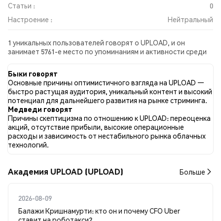
Статьи :
0
Настроение :
Нейтральный
1 уникальных пользователей говорят о UPLOAD, и он
занимает 5761-е место по упоминаниям и активности среди
собранных постов. За последние 24 часа настроение в
отношении UPLOAD во всех социальных сетях было
Быки говорят
Нейтральный. Всего было опубликовано 0 новостных статей
Основные причины оптимистичного взгляда на UPLOAD —
о UPLOAD. В Twitter 0.00% твитов имели бычий настрой по
быстро растущая аудитория, уникальный контент и высокий
сравнению с 0.00% твитов с медвежьим настроем по
потенциал для дальнейшего развития на рынке стриминга.
UPLOAD. 100.00% твитов были нейтральными по отношению
Медведи говорят
к UPLOAD. Эти данные основаны на 1 твитах.
Причины скептицизма по отношению к UPLOAD: переоценка
акций, отсутствие прибыли, высокие операционные
расходы и зависимость от нестабильного рынка облачных
технологий.
Академия UPLOAD (UPLOAD)
Больше
2026-08-09
Балажи Кришнамурти: кто он и почему CFO Uber
ставит на роботакси?