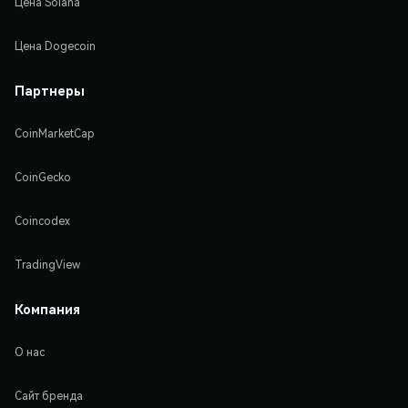
Цена Solana
Цена Dogecoin
Партнеры
CoinMarketCap
CoinGecko
Coincodex
TradingView
Компания
О нас
Сайт бренда