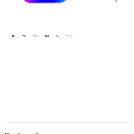
%
1D
7D
1M
3M
1Y
YTD