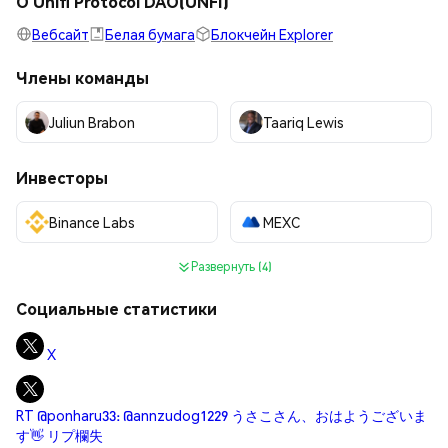
О Unifi Protocol DAO(UNFI)
Вебсайт
Белая бумага
Блокчейн Explorer
Члены команды
Juliun Brabon
Taariq Lewis
Инвесторы
Binance Labs
MEXC
Развернуть (4)
Социальные статистики
X
RT @ponharu33: @annzudog1229 うさこさん、おはようございま
す👋 リプ欄失