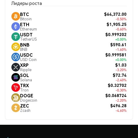
Лидеры роста
$64,372.00
BTC
Bitcoin
-0.50%
$1,905.25
ETH
Ethereum
-0.60%
$0.999202
USDT
TetherUS
+0.00%
$590.61
BNB
BNB
-1.60%
$0.999581
USDC
USD Coin
+0.00%
$1.03
XRP
Ripple
-3.20%
$72.74
SOL
Solana
-2.40%
$0.32702
TRX
Tron
-0.30%
$0.068724
DOGE
Dogecoin
-2.20%
$496.28
ZEC
Zcash
-4.60%