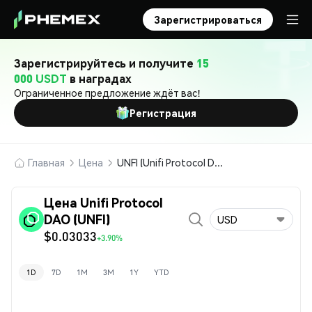
Зарегистрироваться
Зарегистрируйтесь и получите
15
000 USDT
в наградах
Ограниченное предложение ждёт вас!
Регистрация
Главная
Цена
UNFI (Unifi Protocol DAO)
Цена Unifi Protocol
DAO (UNFI)
USD
$0.03033
+3.90%
1D
7D
1M
3M
1Y
YTD