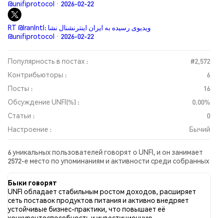
@unifiprotocol · 2026-02-22
RT @IranIntl: ویدیوی رسیده به ایران اینترنشنال نشا
@unifiprotocol · 2026-02-22
Популярность в постах :
#2,572
Контрибьюторы :
6
Посты :
16
Обсуждение UNFI(%) :
0.00%
Статьи :
0
Настроение :
Бычий
6 уникальных пользователей говорят о UNFI, и он занимает
2572-е место по упоминаниям и активности среди собранных
постов. За последние 24 часа настроение в отношении UNFI
во всех социальных сетях было Бычий. Всего было
Быки говорят
опубликовано 0 новостных статей о UNFI. В Twitter 58.33%
UNFI обладает стабильным ростом доходов, расширяет
твитов имели бычий настрой по сравнению с 25.00% твитов с
сеть поставок продуктов питания и активно внедряет
медвежьим настроем по UNFI. 16.67% твитов были
устойчивые бизнес-практики, что повышает её
нейтральными по отношению к UNFI. Эти данные основаны
конкурентоспособность и инвестиционную