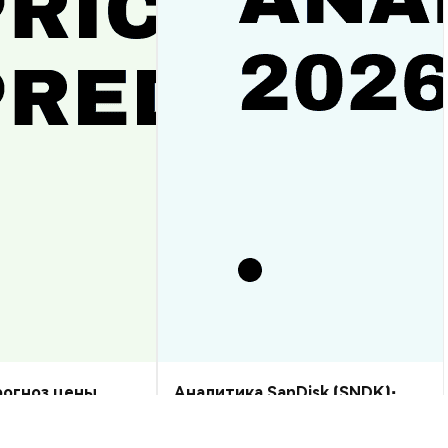
прогноз цены
Аналитика SanDisk (SNDK):
рост или спад?
прогноз цены на 2026–2030,
стоит ли купить?
Аналитика Рынка
2026-08-07
|
10-15м
2026-08-06
|
5-10м