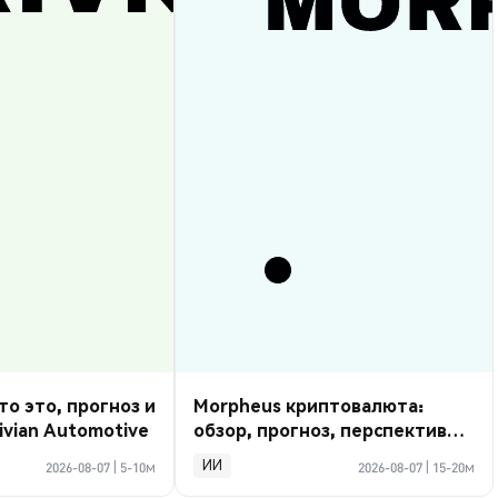
то это, прогноз и
Morpheus криптовалюта:
ivian Automotive
обзор, прогноз, перспективы
2026
ИИ
2026-08-07
|
5-10м
2026-08-07
|
15-20м