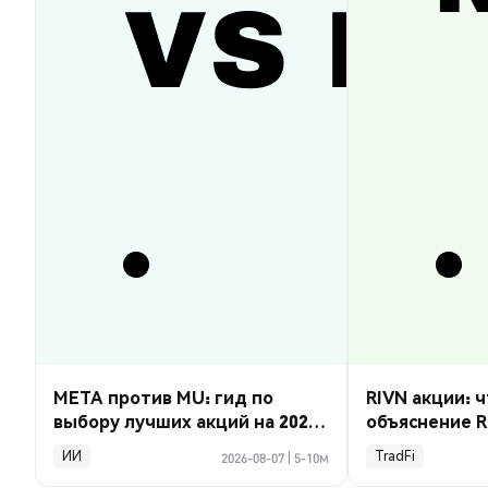
META против MU: гид по
RIVN акции: ч
выбору лучших акций на 2026
объяснение R
год
ИИ
TradFi
2026-08-07
|
5-10м