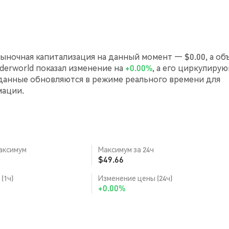
Рыночная капитализация на данный момент — $0.00, а об
Underworld показал изменение на
+0.00%
, а его циркулиру
 данные обновляются в режиме реального времени для
мации.
аксимум
Максимум за 24ч
$49.66
(1ч)
Изменение цены (24ч)
+0.00%