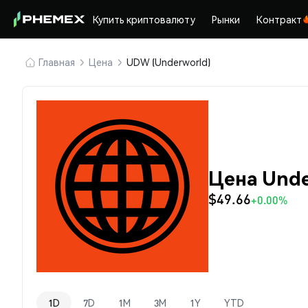
Купить криптовалюту
Рынки
Контракт
Главная
Цена
UDW (Underworld)
Цена Unde
$49.66
+0.00%
1D
7D
1M
3M
1Y
YTD