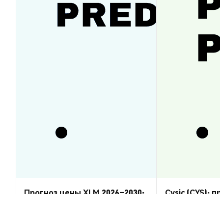
Прогноз цены XLM 2026–2030:
Cysic (CYS): 
восстановится ли Stellar
2026–2030 — 
Lumens?
Аналитика Рынка
Аналитика Рынка
2026-08-07
|
5-10м