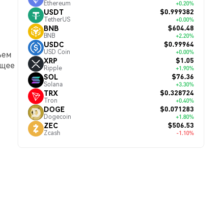
Ethereum
+0.20%
$0.999382
USDT
TetherUS
+0.00%
$604.48
BNB
BNB
+2.20%
$0.99964
USDC
USD Coin
+0.00%
ъем
$1.05
XRP
ющее
Ripple
+1.90%
$76.36
SOL
Solana
+3.30%
$0.328724
TRX
Tron
+0.40%
$0.071283
DOGE
Dogecoin
+1.80%
$506.53
ZEC
Zcash
-1.10%