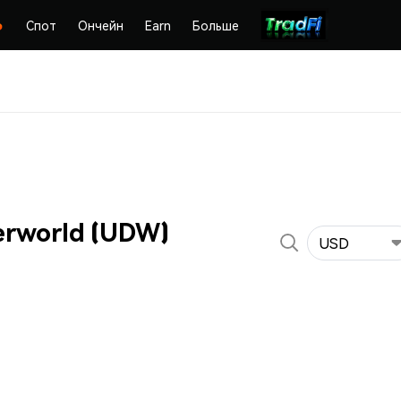
Спот
Ончейн
Earn
Больше
rworld (UDW)
USD