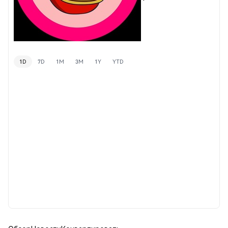
1D
7D
1M
3M
1Y
YTD