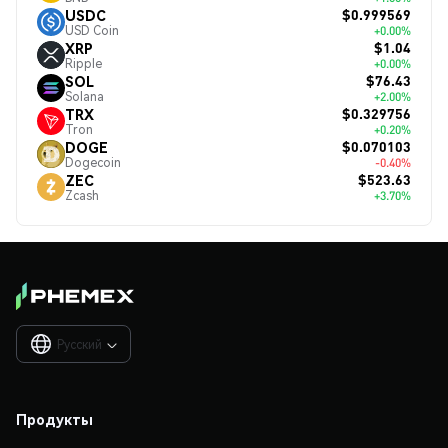
$0.999569
USDC
USD Coin
+0.00%
$1.04
XRP
Ripple
+0.00%
$76.43
SOL
Solana
+2.00%
$0.329756
TRX
Tron
+0.20%
$0.070103
DOGE
Dogecoin
-0.40%
$523.63
ZEC
Zcash
+3.70%
Русский

Продукты