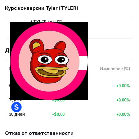
Курс конверсии Tyler (TYLER)
1 TYLER to USD
$0.00000245
Движения цены Tyler (TYLER)
Изменение
Период
Изменение (%)
суммы
Сегодня
+
$0.00
+0.00%
7 дней
+
$0.00
+0.00%
30 дней
+
$0.00
+0.00%
Отказ от ответственности