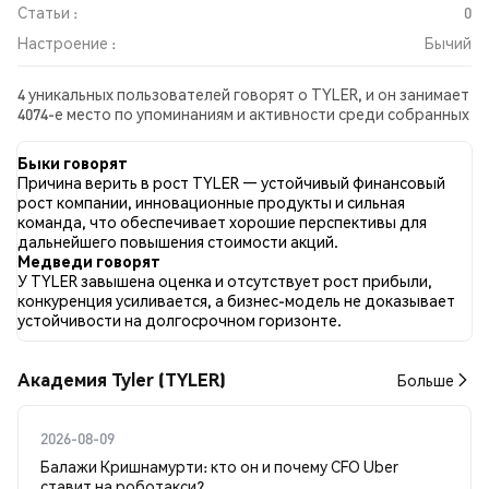
Статьи :
0
Настроение :
Бычий
4 уникальных пользователей говорят о TYLER, и он занимает
4074-е место по упоминаниям и активности среди собранных
постов. За последние 24 часа настроение в отношении
TYLER во всех социальных сетях было Бычий. Всего было
Быки говорят
опубликовано 0 новостных статей о TYLER. В Twitter 60.00%
Причина верить в рост TYLER — устойчивый финансовый
твитов имели бычий настрой по сравнению с 40.00% твитов с
рост компании, инновационные продукты и сильная
медвежьим настроем по TYLER. 0.00% твитов были
команда, что обеспечивает хорошие перспективы для
нейтральными по отношению к TYLER. Эти данные основаны
дальнейшего повышения стоимости акций.
на 5 твитах.
Медведи говорят
У TYLER завышена оценка и отсутствует рост прибыли,
конкуренция усиливается, а бизнес-модель не доказывает
устойчивости на долгосрочном горизонте.
Академия Tyler (TYLER)
Больше
2026-08-09
Балажи Кришнамурти: кто он и почему CFO Uber
ставит на роботакси?