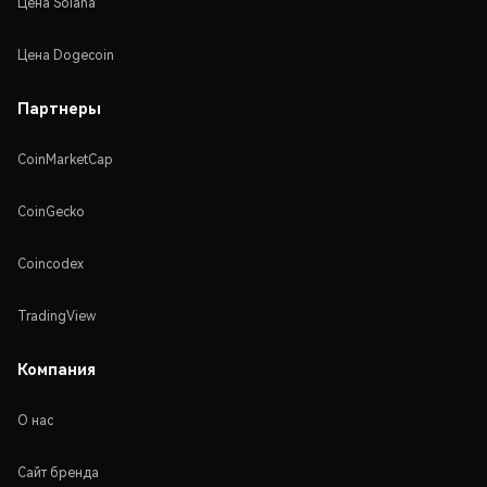
Цена Solana
Цена Dogecoin
Партнеры
CoinMarketCap
CoinGecko
Coincodex
TradingView
Компания
О нас
Сайт бренда