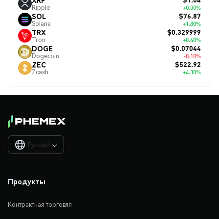
Ripple
+0.00%
$76.87
SOL
Solana
+1.80%
$0.329999
TRX
Tron
+0.40%
$0.07044
DOGE
Dogecoin
-0.10%
$522.92
ZEC
Zcash
+4.30%
Русский

Продукты
Контрактная торговля