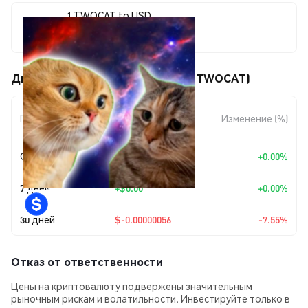
1 TWOCAT to USD
$0.00000685
Движения цены TwoTalkingCats (TWOCAT)
Изменение
Период
Изменение (%)
суммы
Сегодня
+
$0.00
+0.00%
7 дней
+
$0.00
+0.00%
30 дней
$-0.00000056
-7.55%
Отказ от ответственности
Цены на криптовалюту подвержены значительным
рыночным рискам и волатильности. Инвестируйте только в