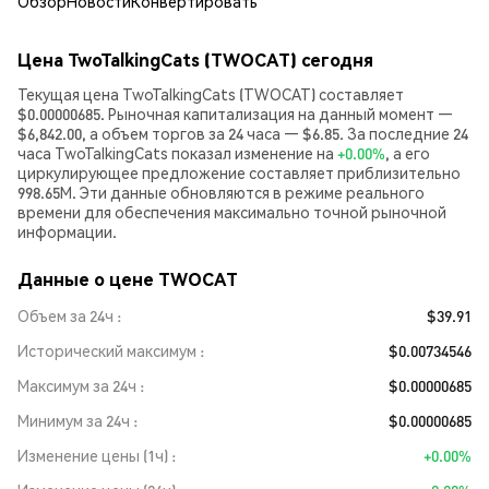
Обзор
Новости
Конвертировать
Цена TwoTalkingCats (TWOCAT) сегодня
Текущая цена TwoTalkingCats (TWOCAT) составляет
$0.00000685. Рыночная капитализация на данный момент —
$6,842.00, а объем торгов за 24 часа — $6.85. За последние 24
часа TwoTalkingCats показал изменение на
+0.00%
, а его
циркулирующее предложение составляет приблизительно
998.65M. Эти данные обновляются в режиме реального
времени для обеспечения максимально точной рыночной
информации.
Данные о цене TWOCAT
Объем за 24ч
$39.91
Исторический максимум
$0.00734546
Максимум за 24ч
$0.00000685
Минимум за 24ч
$0.00000685
Изменение цены (1ч)
+0.00%