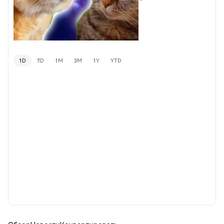
1D
7D
1M
3M
1Y
YTD