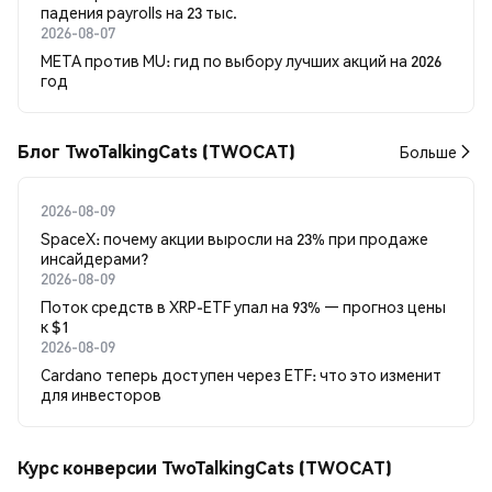
падения payrolls на 23 тыс.
2026-08-07
META против MU: гид по выбору лучших акций на 2026
год
Блог TwoTalkingCats (TWOCAT)
Больше
2026-08-09
SpaceX: почему акции выросли на 23% при продаже
инсайдерами?
2026-08-09
Поток средств в XRP-ETF упал на 93% — прогноз цены
к $1
2026-08-09
Cardano теперь доступен через ETF: что это изменит
для инвесторов
Курс конверсии TwoTalkingCats (TWOCAT)