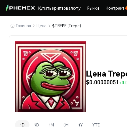
Купить криптовалюту
Рынки
Контракт
Главная
Цена
$TREPE (Trepe)
Цена Trep
$0.00000051
+0.
1D
7D
1M
3M
1Y
YTD