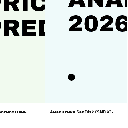
прогноз цены
Аналитика SanDisk (SNDK):
рост или спад?
прогноз цены на 2026–2030,
стоит ли купить?
Аналитика Рынка
2026-08-07
|
10-15м
2026-08-06
|
5-10м