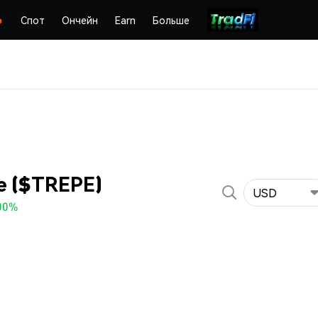
Спот
Ончейн
Earn
Больше
e ($TREPE)
USD
00%