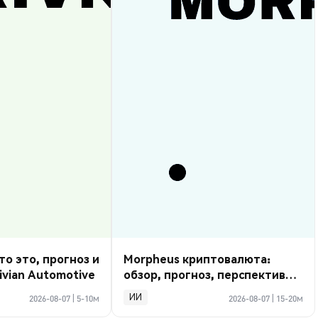
то это, прогноз и
Morpheus криптовалюта:
ivian Automotive
обзор, прогноз, перспективы
2026
ИИ
2026-08-07
|
5-10м
2026-08-07
|
15-20м