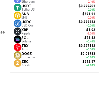
Ethereum
-0.10%
$0.999401
USDT
TetherUS
+0.00%
$591.91
BNB
BNB
-0.20%
$0.999653
USDC
USD Coin
+0.00%
$1.02
XRP
щее
Ripple
-2.00%
$73.62
SOL
Solana
+0.40%
$0.327112
TRX
Tron
+0.10%
$0.06983
DOGE
Dogecoin
+0.90%
$512.57
ZEC
Zcash
+2.80%