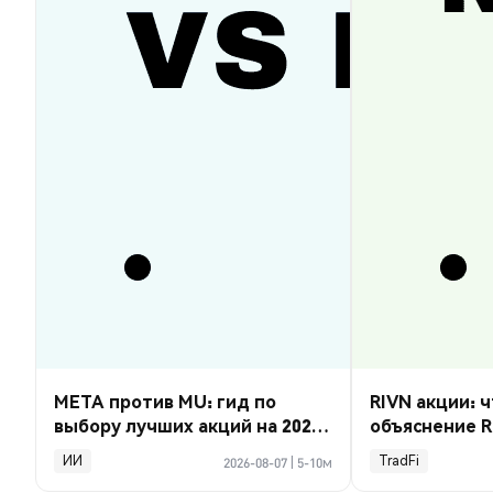
META против MU: гид по
RIVN акции: ч
выбору лучших акций на 2026
объяснение R
год
ИИ
TradFi
2026-08-07
|
5-10м