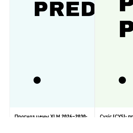
Прогноз цены XLM 2026–2030:
Cysic (CYS): 
восстановится ли Stellar
2026–2030 — 
Lumens?
Аналитика Рынка
Аналитика Рынка
2026-08-07
|
5-10м