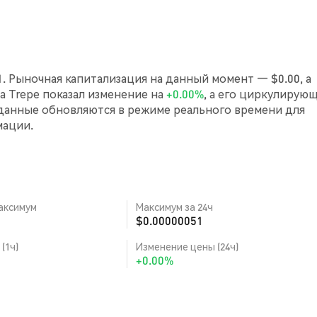
1. Рыночная капитализация на данный момент — $0.00, а
са Trepe показал изменение на
+0.00%
, а его циркулирую
 данные обновляются в режиме реального времени для
мации.
аксимум
Максимум за 24ч
$0.00000051
(1ч)
Изменение цены (24ч)
+0.00%