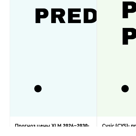
Прогноз цены XLM 2026–2030:
Cysic (CYS): 
восстановится ли Stellar
2026–2030 — 