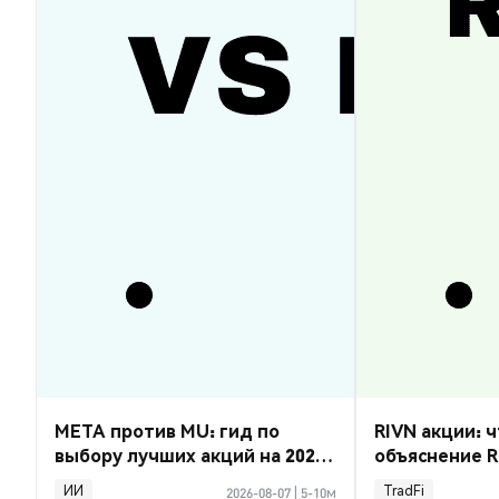
META против MU: гид по
RIVN акции: ч
выбору лучших акций на 2026
объяснение R
год
ИИ
TradFi
2026-08-07
|
5-10м