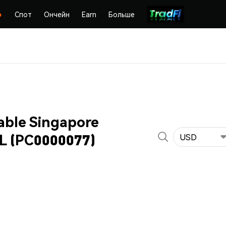
Спот
Ончейн
Earn
Больше
able Singapore
SL (PC0000077)
USD