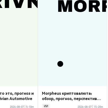
то это, прогноз и
Morpheus криптовалюта:
ivian Automotive
обзор, прогноз, перспективы
2026
ИИ
2026-08-07
|
5-10м
2026-08-07
|
15-20м