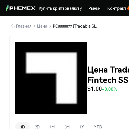
Купить криптовалюту
Рынки
Контракт
Главная
Цена
PC0000077 (Tradable Singapore Fintech SSL)
Цена Trad
Fintech S
$1.00
+0.00%
1D
7D
1M
3M
1Y
YTD