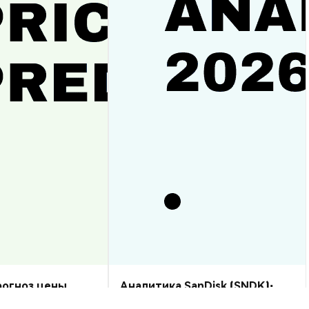
прогноз цены
Аналитика SanDisk (SNDK):
рост или спад?
прогноз цены на 2026–2030,