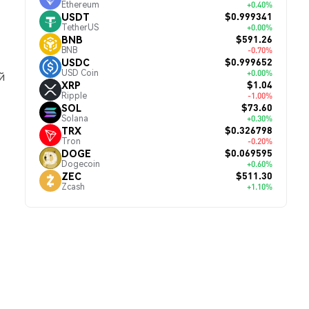
Ethereum
+0.40%
$0.999341
USDT
TetherUS
+0.00%
$591.26
BNB
BNB
-0.70%
$0.999652
USDC
USD Coin
+0.00%
й
$1.04
XRP
Ripple
-1.00%
$73.60
SOL
Solana
+0.30%
$0.326798
TRX
Tron
-0.20%
$0.069595
DOGE
Dogecoin
+0.60%
$511.30
ZEC
Zcash
+1.10%