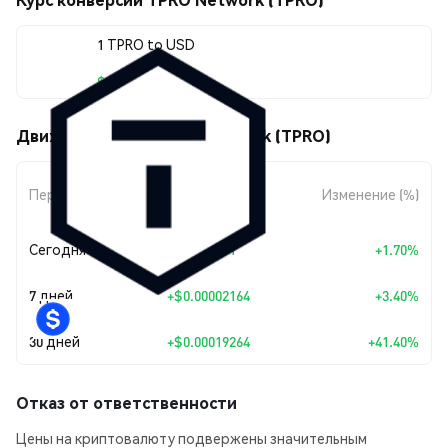
1 TPRO to USD
$0.00065796
Движения цены TPRO Network (TPRO)
Изменение
Период
Изменение (%)
суммы
Сегодня
+
$0.000011
+1.70%
7 дней
+
$0.00002164
+3.40%
30 дней
+
$0.00019264
+41.40%
Отказ от ответственности
Цены на криптовалюту подвержены значительным