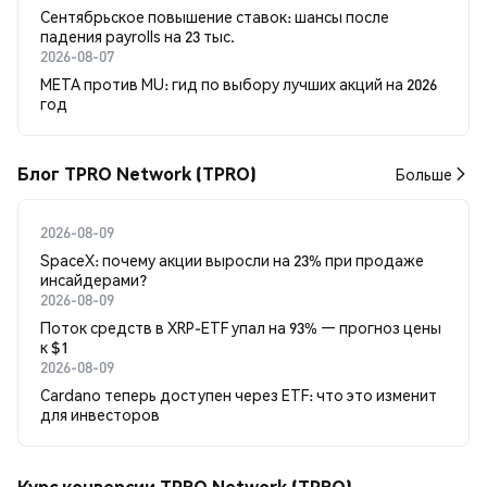
Сентябрьское повышение ставок: шансы после
падения payrolls на 23 тыс.
2026-08-07
META против MU: гид по выбору лучших акций на 2026
год
Блог TPRO Network (TPRO)
Больше
2026-08-09
SpaceX: почему акции выросли на 23% при продаже
инсайдерами?
2026-08-09
Поток средств в XRP-ETF упал на 93% — прогноз цены
к $1
2026-08-09
Cardano теперь доступен через ETF: что это изменит
для инвесторов
Курс конверсии TPRO Network (TPRO)