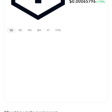
$0.00065796
+1.70%
1D
7D
1M
3M
1Y
YTD