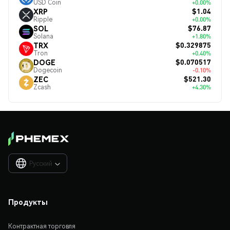
USD Coin
+0.00%
$1.04
XRP
Ripple
+0.00%
$76.87
SOL
Solana
+1.80%
$0.329875
TRX
Tron
+0.40%
$0.070517
DOGE
Dogecoin
-0.10%
$521.30
ZEC
Zcash
+4.30%
Русский

Продукты
Контрактная торговля