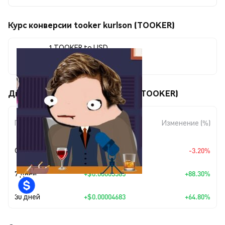
Курс конверсии tooker kurlson (TOOKER)
1 TOOKER to USD
$0.00011909
Движения цены tooker kurlson (TOOKER)
Изменение
Период
Изменение (%)
суммы
Сегодня
$-0.00000394
-3.20%
7 дней
+
$0.00005585
+88.30%
30 дней
+
$0.00004683
+64.80%