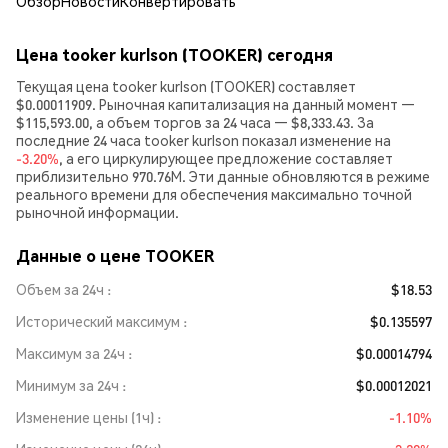
Обзор
Новости
Конвертировать
Цена tooker kurlson (TOOKER) сегодня
Текущая цена tooker kurlson (TOOKER) составляет
$0.00011909. Рыночная капитализация на данный момент —
$115,593.00, а объем торгов за 24 часа — $8,333.43. За
последние 24 часа tooker kurlson показал изменение на
-3.20%
, а его циркулирующее предложение составляет
приблизительно 970.76M. Эти данные обновляются в режиме
реального времени для обеспечения максимально точной
рыночной информации.
Данные о цене TOOKER
Объем за 24ч
$18.53
Исторический максимум
$0.135597
Максимум за 24ч
$0.00014794
Минимум за 24ч
$0.00012021
Изменение цены (1ч)
-1.10%