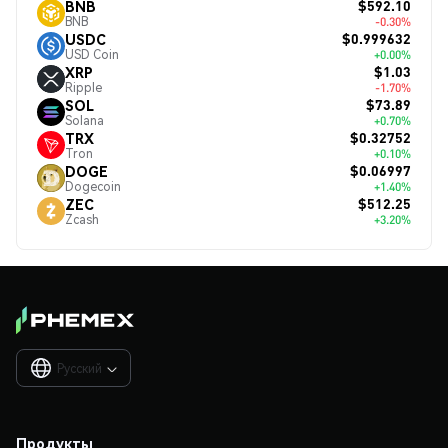
$592.10
BNB
BNB
-0.30%
$0.999632
USDC
USD Coin
+0.00%
$1.03
XRP
Ripple
-1.70%
$73.89
SOL
Solana
+0.70%
$0.32752
TRX
Tron
+0.10%
$0.06997
DOGE
Dogecoin
+1.40%
$512.25
ZEC
Zcash
+3.20%
Русский

Продукты