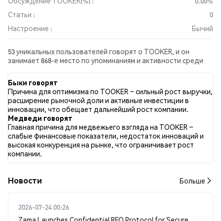
Обсуждение TOOKER(%) :
0.00%
Статьи :
0
Настроение :
Бычий
53 уникальных пользователей говорят о TOOKER, и он
занимает 868-е место по упоминаниям и активности среди
собранных постов. За последние 24 часа настроение в
отношении TOOKER во всех социальных сетях было Бычий.
Быки говорят
Всего было опубликовано 0 новостных статей о TOOKER. В
Причина для оптимизма по TOOKER – сильный рост выручки,
Twitter 29.66% твитов имели бычий настрой по сравнению с
расширение рыночной доли и активные инвестиции в
6.90% твитов с медвежьим настроем по TOOKER. 63.45%
инновации, что обещает дальнейший рост компании.
твитов были нейтральными по отношению к TOOKER. Эти
Медведи говорят
данные основаны на 145 твитах.
Главная причина для медвежьего взгляда на TOOKER –
слабые финансовые показатели, недостаток инноваций и
высокая конкуренция на рынке, что ограничивает рост
компании.
Новости
Больше
2026-07-24 00:26
Zama Launches Confidential RFQ Protocol for Secure