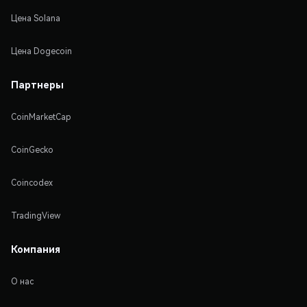
Цена Solana
Цена Dogecoin
Партнеры
CoinMarketCap
CoinGecko
Coincodex
TradingView
Компания
О нас