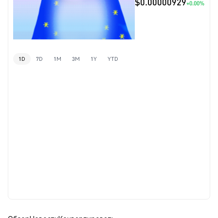
$0.00000929
+0.00%
1D
7D
1M
3M
1Y
YTD