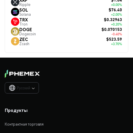
Ripple
+0.00%
$76.40
SOL
Solana
+2.00%
$0.32963
TRX
Tron
+0.20%
$0.070153
DOGE
Dogecoin
-0.40%
$523.59
ZEC
Zcash
+3.70%
Русский

Продукты
Контрактная торговля