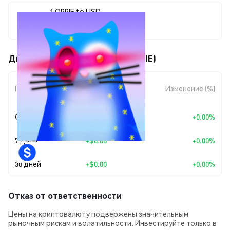
1 OPPIE to USD
$0.00000929
Движения цены TOLYS CAT (OPPIE)
Изменение
Период
Изменение (%)
суммы
Сегодня
+
$0.00
+0.00%
7 дней
+
$0.00
+0.00%
30 дней
+
$0.00
+0.00%
Отказ от ответственности
Цены на криптовалюту подвержены значительным
рыночным рискам и волатильности. Инвестируйте только в