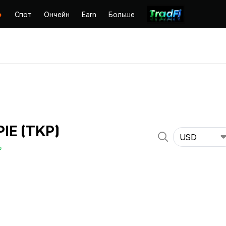
Спот
Ончейн
Earn
Больше
IE (TKP)
USD
%