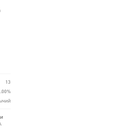
й
13
0.00%
ычий
ди
.