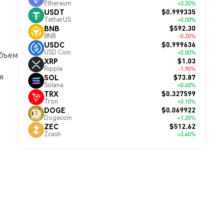
Ethereum
+0.20%
$0.999335
USDT
TetherUS
+0.00%
$592.30
BNB
BNB
-0.20%
$0.999636
USDC
USD Coin
+0.00%
объем
$1.03
XRP
Ripple
-1.90%
я
$73.87
SOL
Solana
+0.60%
$0.327599
TRX
Tron
+0.10%
$0.069922
DOGE
Dogecoin
+1.20%
$512.62
ZEC
Zcash
+3.40%