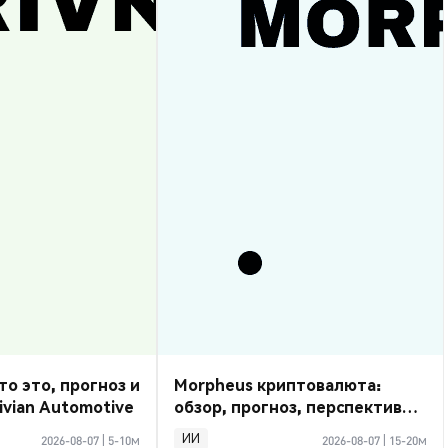
то это, прогноз и
Morpheus криптовалюта:
ivian Automotive
обзор, прогноз, перспективы
2026
ИИ
2026-08-07
|
5-10м
2026-08-07
|
15-20м