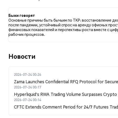
сравнению с 0.00% твитов с медвежьим настроем п
TKP. Эти данные основаны на 3 твитах.
Быки говорят
Основные причины быть бычьим по TKP: восстановление де
после пандемии, устойчивый спрос на аренду офисных прос
финансовых показателей и перспективы роста вместе с ци
рабочих процессов.
Новости
2026-07-24 00:26
Zama Launches Confidential RFQ Protocol for Secure 
2026-07-24 00:17
Hyperliquid's RWA Trading Volume Surpasses Crypto
2026-07-24 00:14
CFTC Extends Comment Period for 24/7 Futures Trad