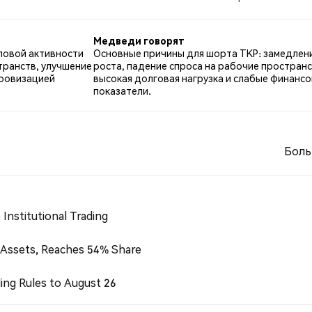
о TKP. 33.33% твитов были нейтральными по отношению
Медведи говорят
ловой активности
Основные причины для шорта TKP: замедлен
транств, улучшение
роста, падение спроса на рабочие пространс
фровизацией
высокая долговая нагрузка и слабые финанс
показатели.
Боль
Institutional Trading
 Assets, Reaches 54% Share
ing Rules to August 26