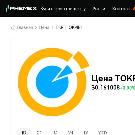
Купить криптовалюту
Рынки
Контракт
Главная
Цена
TKP (TOKPIE)
Цена TOKP
$0.161008
+0.00
1D
7D
1M
3M
1Y
YTD