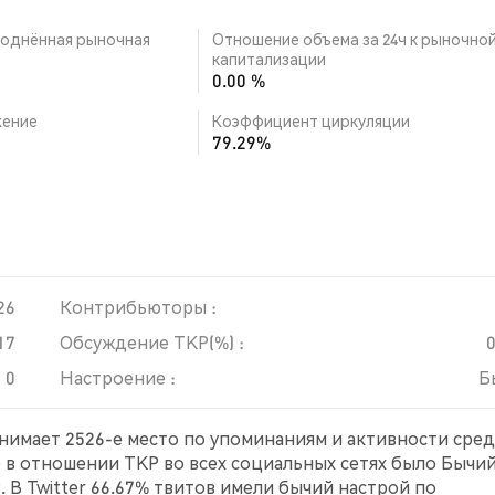
однённая рыночная
Отношение объема за 24ч к рыночно
капитализации
0.00 %
ение
Коэффициент циркуляции
79.29%
26
Контрибьюторы :
17
Обсуждение TKP(%) :
0
Настроение :
Б
анимает 2526-е место по упоминаниям и активности сре
е в отношении TKP во всех социальных сетях было Бычий
 В Twitter 66.67% твитов имели бычий настрой по