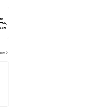
 к
ие
тва,
овые
ше