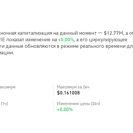
Рыночная капитализация на данный момент — $12.77M, а 
KPIE показал изменение на
+0.00%
, а его циркулирующее
ти данные обновляются в режиме реального времени дл
мации.
аксимум
Максимум за 24ч
$0.161008
(1ч)
Изменение цены (24ч)
+0.00%