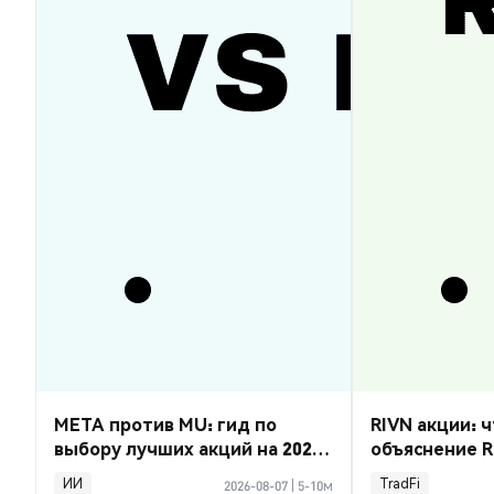
META против MU: гид по
RIVN акции: ч
выбору лучших акций на 2026
объяснение R
год
ИИ
TradFi
2026-08-07
|
5-10м