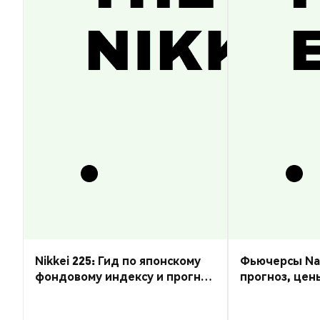
Nikkei 225: Гид по японскому
Фьючерсы Nas
фондовому индексу и прогноз
прогноз, цен
курса
торговать