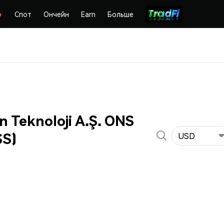
Спот
Ончейн
Earn
Больше
 Teknoloji A.Ş. ONS
SS)
USD