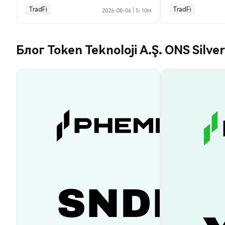
TradFi
TradFi
2026-08-06
|
5-10м
Блог Token Teknoloji A.Ş. ONS Silve