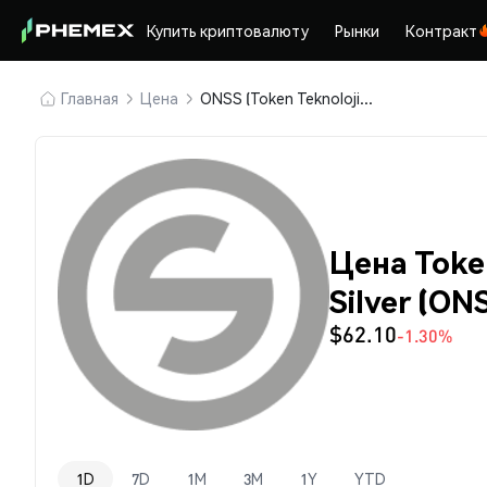
Купить криптовалюту
Рынки
Контракт
Главная
Цена
ONSS (Token Teknoloji A.Ş. ONS Silver)
Цена Token
Silver (ON
$62.10
-1.30%
1D
7D
1M
3M
1Y
YTD