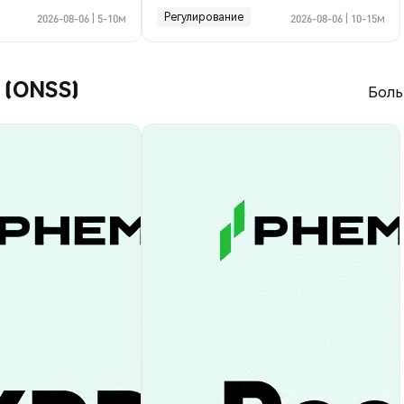
криптосделке по Ормузу
Регулирование
2026-08-06
|
5-10м
2026-08-06
|
10-15м
r (ONSS)
Боль