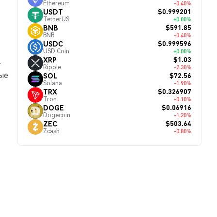
Ethereum
-0.40%
$0.999201
USDT
TetherUS
+0.00%
$591.85
BNB
BNB
-0.40%
$0.999596
USDC
USD Coin
+0.00%
$1.03
XRP
r
Ripple
-2.30%
ые
$72.56
SOL
Solana
-1.90%
$0.326907
TRX
Tron
-0.10%
$0.06916
DOGE
Dogecoin
-1.20%
$503.64
ZEC
Zcash
-0.80%