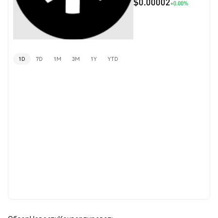
$0.00002
+0.00%
1D
7D
1M
3M
1Y
YTD