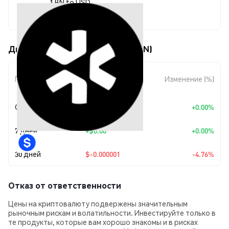
1 BN to USD
$0.00002
Движения цены TNA Protocol (BN)
Изменение
Период
Изменение (%)
суммы
Сегодня
+
$0.00
+0.00%
7 дней
+
$0.00
+0.00%
30 дней
$-0.000001
-4.76%
Отказ от ответственности
Цены на криптовалюту подвержены значительным
рыночным рискам и волатильности. Инвестируйте только в
те продукты, которые вам хорошо знакомы и в рисках