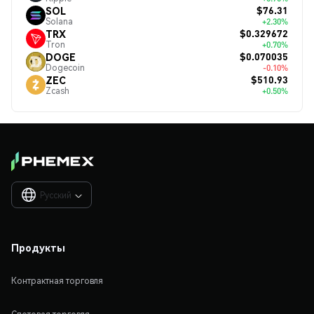
$76.31
SOL
Solana
+2.30%
$0.329672
TRX
Tron
+0.70%
$0.070035
DOGE
Dogecoin
-0.10%
$510.93
ZEC
Zcash
+0.50%
Русский

Продукты
Контрактная торговля