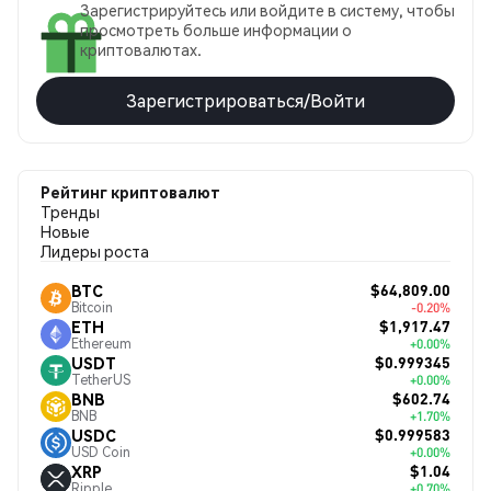
Зарегистрируйтесь или войдите в систему, чтобы
просмотреть больше информации о
криптовалютах.
Зарегистрироваться/Войти
Рейтинг криптовалют
Тренды
Новые
Лидеры роста
$64,809.00
BTC
Bitcoin
-0.20%
$1,917.47
ETH
Ethereum
+0.00%
$0.999345
USDT
TetherUS
+0.00%
$602.74
BNB
BNB
+1.70%
$0.999583
USDC
USD Coin
+0.00%
$1.04
XRP
Ripple
+0.70%