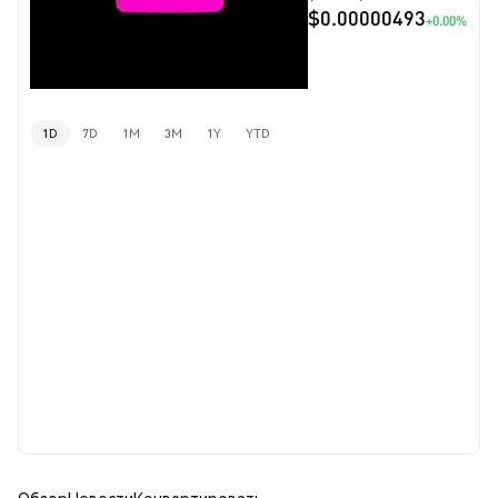
$0.00000493
+0.00%
1D
7D
1M
3M
1Y
YTD