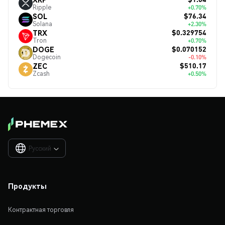
Ripple
+0.70%
$76.34
SOL
Solana
+2.30%
$0.329754
TRX
Tron
+0.70%
$0.070152
DOGE
Dogecoin
-0.10%
$510.17
ZEC
Zcash
+0.50%
Русский

Продукты
Контрактная торговля