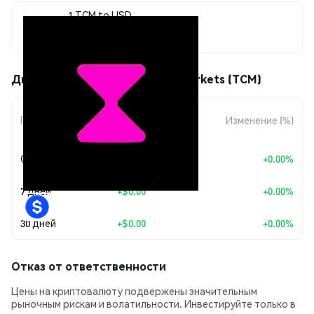
1 TCM to USD
$0.00000493
Движения цены Time Capital Markets (TCM)
Изменение
Период
Изменение (%)
суммы
Сегодня
+
$0.00
+0.00%
7 дней
+
$0.00
+0.00%
30 дней
+
$0.00
+0.00%
Отказ от ответственности
Цены на криптовалюту подвержены значительным
рыночным рискам и волатильности. Инвестируйте только в