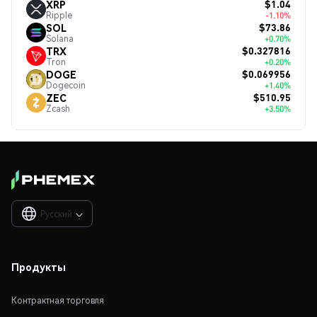
$1.04
XRP
Ripple
-1.10%
$73.86
SOL
Solana
+0.70%
$0.327816
TRX
Tron
+0.20%
$0.069956
DOGE
Dogecoin
+1.40%
$510.95
ZEC
Zcash
+3.50%
Русский

Продукты
Контрактная торговля