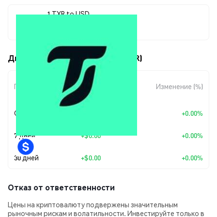
1 TXR to USD
$0.00003436
Движения цены Texor.cloud (TXR)
Изменение
Период
Изменение (%)
суммы
Сегодня
+
$0.00
+0.00%
7 дней
+
$0.00
+0.00%
30 дней
+
$0.00
+0.00%
Отказ от ответственности
Цены на криптовалюту подвержены значительным
рыночным рискам и волатильности. Инвестируйте только в