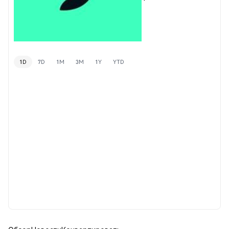
1D
7D
1M
3M
1Y
YTD