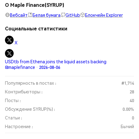
О Maple Finance(SYRUP)
Вебсайт
Белая бумага
GitHub
Блокчейн Explorer
Социальные статистики
X
USDtb from Ethena joins the liquid assets backing
@maplefinance · 2026-08-06
Популярность в постах :
#1,714
Контрибьюторы :
28
Посты :
40
Обсуждение SYRUP(%) :
0.00%
Статьи :
0
Настроение :
Бычий