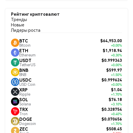
Рейтинг криптовалют
Тренды
Новые
Лидеры роста
$64,953.00
BTC
Bitcoin
+0.00%
$1,918.94
ETH
Ethereum
+0.30%
$0.999343
USDT
TetherUS
+0.00%
$599.97
BNB
BNB
+1.50%
$0.999624
USDC
USD Coin
+0.00%
$1.04
XRP
Ripple
+1.70%
$76.18
SOL
Solana
+3.10%
$0.328754
TRX
Tron
+0.40%
$0.070656
DOGE
Dogecoin
+1.70%
$508.45
ZEC