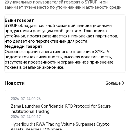
28 уникальных пользователей говорят о SYRUP, и он
занимает 1714-е место по упоминаниям и активности среди
собранных постов. За последние 24 часа настроение в
отношении SYRUP во всех социальных сетях было Бычий.
Быки говорят
Всего было опубликовано 0 новостных статей о SYRUP. В
SYRUP обладает сильной командой, инновационными
Twitter 47.50% твитов имели бычий настрой по сравнению с
продуктами и растущим сообществом. Токеномика
5.00% твитов с медвежьим настроем по SYRUP. 47.50%
устойчива, проект развивается и привлекает партнеров,
твитов были нейтральными по отношению к SYRUP. Эти
что делает его перспективным для роста.
данные основаны на 40 твитах.
Медведи говорят
Основные причины негативного отношения к SYRUP:
недостаточная ликвидность, высокая волатильность,
отсутствие прозрачности и ограниченное применение
токена в реальной экономике.
Новости
Больше
2026-07-24 00:26
Zama Launches Confidential RFQ Protocol for Secure
Institutional Trading
2026-07-24 00:17
Hyperliquid's RWA Trading Volume Surpasses Crypto
Assets, Reaches 54% Share