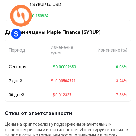
1 SYRUP to USD
$0.150824
Движения цены Maple Finance (SYRUP)
Изменение
Период
Изменение (%)
суммы
Сегодня
+
$0.00009653
+0.06%
7 дней
$-0.00504791
-3.24%
30 дней
-$0.012327
-7.56%
Отказ от ответственности
Цены на криптовалюту подвержены значительным
рыночным рискам и волатильности. Инвестируйте только в
те продукты, которые вам хорошо знакомы и в рисках