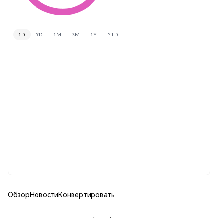
1D
7D
1M
3M
1Y
YTD
Обзор
Новости
Конвертировать