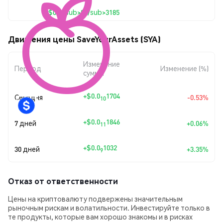
$0.0<sub>8</sub>3185
Движения цены SaveYourAssets (SYA)
Изменение
Период
Изменение (%)
суммы
+
$0.0
1704
Сегодня
-0.53%
10
+
$0.0
1846
7 дней
+0.06%
11
+
$0.0
1032
30 дней
+3.35%
9
Отказ от ответственности
Цены на криптовалюту подвержены значительным
рыночным рискам и волатильности. Инвестируйте только в
те продукты, которые вам хорошо знакомы и в рисках