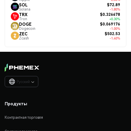
$72.89
SOL
Solana
-1.80%
$0.326678
TRX
Tron
+0.30%
$0.069176
DOGE
Dogecoin
-1.00%
$502.53
ZEC
Zcash
-1.40%
Русский

Продукты
Контрактная торговля