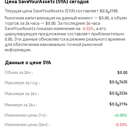
Цена SaveYourAssets (SYA) сегодня
Текущая цена SaveYourAssets (SYA) составляет $0.0
3185.
8
Рыночная капитализация на данный момент — $0.00, а объем
торгов за 24 часа — $0.00. За последние 24 часа
SaveYourAssets показал изменение на
-0.53%
, а его
циркулирующее предложение составляет приблизительно
0.00. Эти данные обновляются в режиме реального времени
для обеспечения максимально точной рыночной
информации.
Данные о цене SYA
Объем за 24ч
$0.00
$0.0
7435
Максимум за год
8
$0.0
3234
Максимум за 24ч
8
$0.0
3194
Минимум за 24ч
8
Изменение цены (1ч)
+0.00%
Изменение цены (24ч)
-0.53%