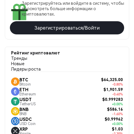
Зарегистрируйтесь или войдите в систему, чтобы
просмотреть больше информации о
криптовалютах.
Зарегистрироваться/Войти
Рейтинг криптовалют
Тренды
Новые
Лидеры роста
$64,325.00
BTC
Bitcoin
-0.80%
$1,901.59
ETH
Ethereum
-0.40%
$0.999283
USDT
TetherUS
+0.00%
$586.16
BNB
BNB
-1.60%
$0.99962
USDC
USD Coin
+0.00%
$1.03
XRP
Ripple
-2.30%