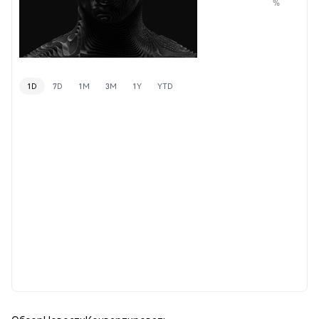
%
1D
7D
1M
3M
1Y
YTD