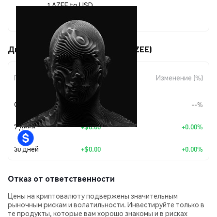
1 AZEE to USD
$0.00011559
Движения цены SurrealVerse (AZEE)
Изменение
Период
Изменение (%)
суммы
Сегодня
--
--%
7 дней
+
$0.00
+0.00%
30 дней
+
$0.00
+0.00%
Отказ от ответственности
Цены на криптовалюту подвержены значительным
рыночным рискам и волатильности. Инвестируйте только в
те продукты, которые вам хорошо знакомы и в рисках