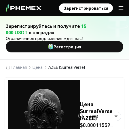
Зарегистрироваться
Зарегистрируйтесь и получите
15
000 USDT
в наградах
Ограниченное предложение ждёт вас!
Регистрация
Главная
Цена
AZEE (SurrealVerse)
Цена
SurrealVerse
USD
(AZEE)
$0.00011559
--