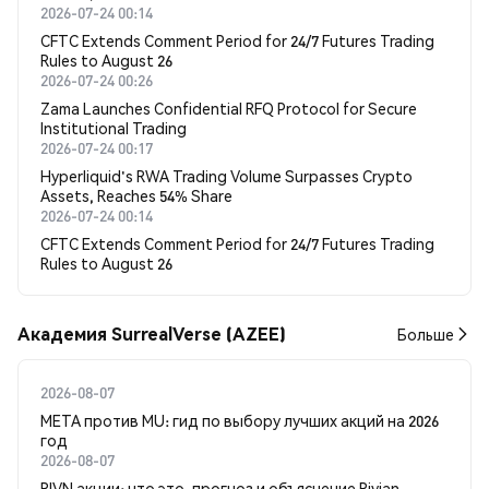
2026-07-24 00:14
CFTC Extends Comment Period for 24/7 Futures Trading
Rules to August 26
2026-07-24 00:26
Zama Launches Confidential RFQ Protocol for Secure
Institutional Trading
2026-07-24 00:17
Hyperliquid's RWA Trading Volume Surpasses Crypto
Assets, Reaches 54% Share
2026-07-24 00:14
CFTC Extends Comment Period for 24/7 Futures Trading
Rules to August 26
Академия SurrealVerse (AZEE)
Больше
2026-08-07
META против MU: гид по выбору лучших акций на 2026
год
2026-08-07
RIVN акции: что это, прогноз и объяснение Rivian