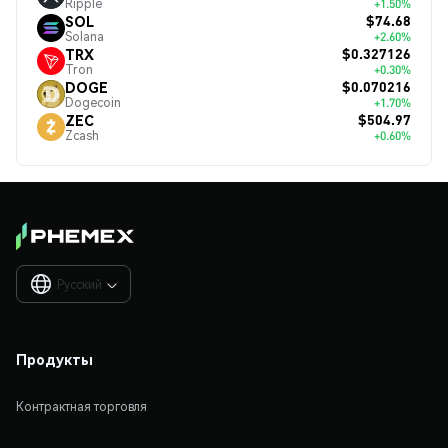
Ripple
+1.50%
$74.68
SOL
Solana
+2.60%
$0.327126
TRX
Tron
+0.30%
$0.070216
DOGE
Dogecoin
+1.70%
$504.97
ZEC
Zcash
+0.60%
Русский

Продукты
Контрактная торговля