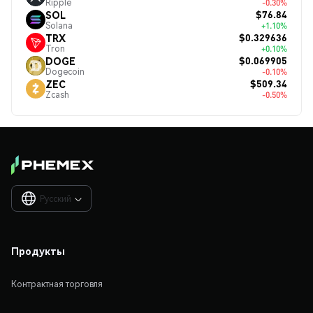
Ripple
-0.30%
$76.84
SOL
Solana
+1.10%
$0.329636
TRX
Tron
+0.10%
$0.069905
DOGE
Dogecoin
-0.10%
$509.34
ZEC
Zcash
-0.50%
Русский

Продукты
Контрактная торговля