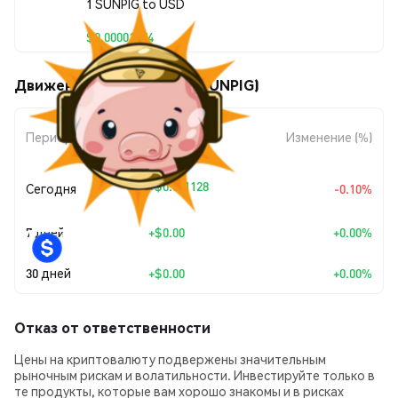
1 SUNPIG to USD
$0.00001074
Движения цены SUNPIG (SUNPIG)
Изменение
Период
Изменение (%)
суммы
+
$0.0
1128
Сегодня
-0.10%
7
7 дней
+
$0.00
+0.00%
30 дней
+
$0.00
+0.00%
Отказ от ответственности
Цены на криптовалюту подвержены значительным
рыночным рискам и волатильности. Инвестируйте только в
те продукты, которые вам хорошо знакомы и в рисках