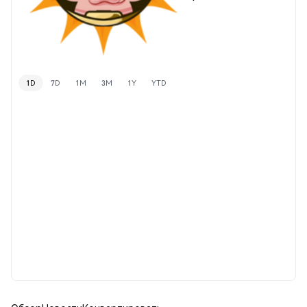
1D
7D
1M
3M
1Y
YTD