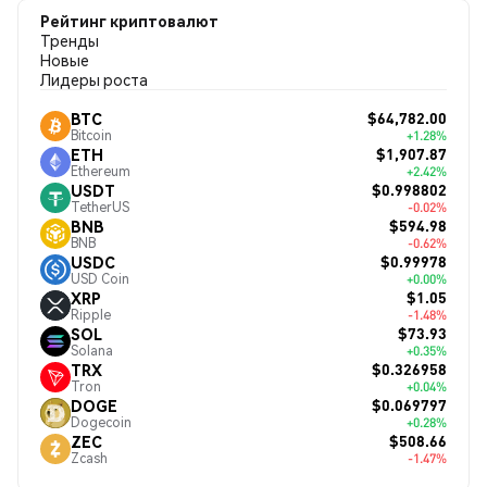
Рейтинг криптовалют
Тренды
Новые
Лидеры роста
$64,782.00
BTC
Bitcoin
+1.28%
$1,907.87
ETH
Ethereum
+2.42%
$0.998802
USDT
TetherUS
-0.02%
$594.98
BNB
BNB
-0.62%
$0.99978
USDC
USD Coin
+0.00%
$1.05
XRP
Ripple
-1.48%
$73.93
SOL
Solana
+0.35%
$0.326958
TRX
Tron
+0.04%
$0.069797
DOGE
Dogecoin
+0.28%
$508.66
ZEC
Zcash
-1.47%