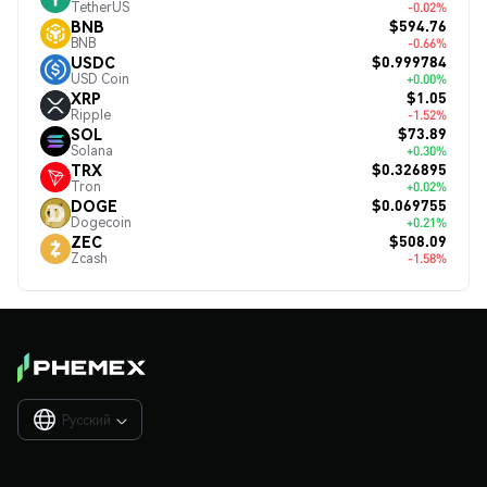
TetherUS
-0.02%
$594.76
BNB
BNB
-0.66%
$0.999784
USDC
USD Coin
+0.00%
$1.05
XRP
Ripple
-1.52%
$73.89
SOL
Solana
+0.30%
$0.326895
TRX
Tron
+0.02%
$0.069755
DOGE
Dogecoin
+0.21%
$508.09
ZEC
Zcash
-1.58%
Русский
