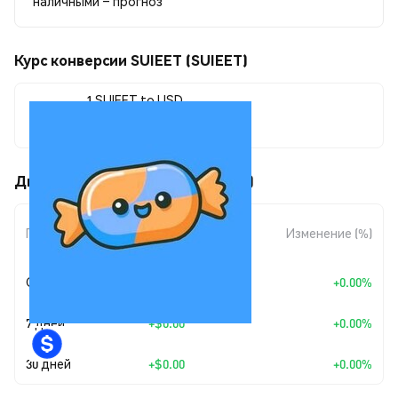
наличными – прогноз
Курс конверсии SUIEET (SUIEET)
1 SUIEET to USD
$0.00000143
Движения цены SUIEET (SUIEET)
Изменение
Период
Изменение (%)
суммы
Сегодня
+
$0.00
+0.00%
7 дней
+
$0.00
+0.00%
30 дней
+
$0.00
+0.00%