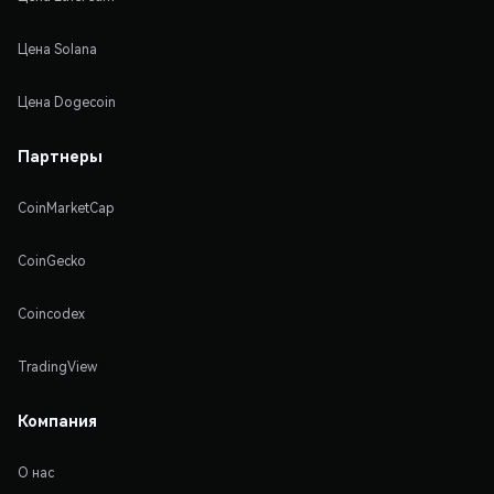
Цена Solana
Цена Dogecoin
Партнеры
CoinMarketCap
CoinGecko
Coincodex
TradingView
Компания
О нас