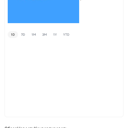
1D
7D
1M
3M
1Y
YTD