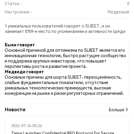
Статьи :
0
Настроение :
Медвежий
1 уникальных пользователей говорят о SUIEET, и он
занимает 5759-е место по упоминаниям и активности среди
собранных постов. За последние 24 часа настроение в
отношении SUIEET во всех социальных сетях было
Быки говорят
Медвежий. Всего было опубликовано 0 новостных статей о
Основной причиной для оптимизма по SUIEET является его
SUIEET. В Twitter 50.00% твитов имели бычий настрой по
инновационная технология, быстро растущее сообщество
сравнению с 0.00% твитов с медвежьим настроем по SUIEET.
и поддержка крупных инвесторов, что повышает
50.00% твитов были нейтральными по отношению к SUIEET.
перспективы роста и развития проекта.
Эти данные основаны на 2 твитах.
Медведи говорят
Основные причины для шорта SUIEET: переоценённость,
слабые фундаментальные показатели, отсутствие
уникальных технологических преимуществ, высокая
конкуренция на рынке и риски регуляторных ограничений.
Новости
Больше
2026-07-24 00:26
Zama Launches Confidential RFQ Protocol for Secure