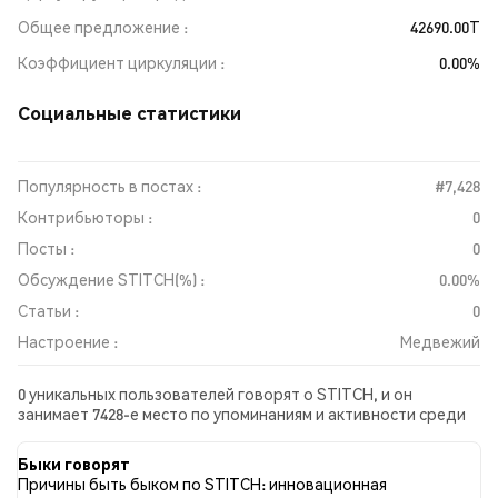
Общее предложение
42690.00T
Коэффициент циркуляции
0.00%
Социальные статистики
Популярность в постах :
#7,428
Контрибьюторы :
0
Посты :
0
Обсуждение STITCH(%) :
0.00%
Статьи :
0
Настроение :
Медвежий
0 уникальных пользователей говорят о STITCH, и он
занимает 7428-е место по упоминаниям и активности среди
собранных постов. За последние 24 часа настроение в
отношении STITCH во всех социальных сетях было
Быки говорят
Медвежий. Всего было опубликовано 0 новостных статей о
Причины быть быком по STITCH: инновационная
STITCH. В Twitter NaN% твитов имели бычий настрой по