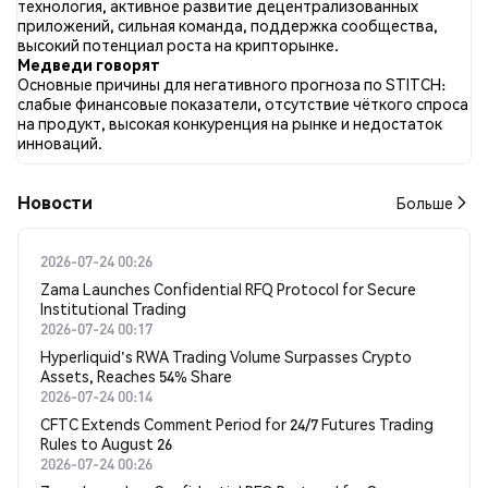
технология, активное развитие децентрализованных
сравнению с NaN% твитов с медвежьим настроем по
приложений, сильная команда, поддержка сообщества,
STITCH. NaN% твитов были нейтральными по отношению к
высокий потенциал роста на крипторынке.
STITCH. Эти данные основаны на 0 твитах.
Медведи говорят
Основные причины для негативного прогноза по STITCH:
слабые финансовые показатели, отсутствие чёткого спроса
на продукт, высокая конкуренция на рынке и недостаток
инноваций.
Новости
Больше
2026-07-24 00:26
Zama Launches Confidential RFQ Protocol for Secure
Institutional Trading
2026-07-24 00:17
Hyperliquid's RWA Trading Volume Surpasses Crypto
Assets, Reaches 54% Share
2026-07-24 00:14
CFTC Extends Comment Period for 24/7 Futures Trading
Rules to August 26
2026-07-24 00:26