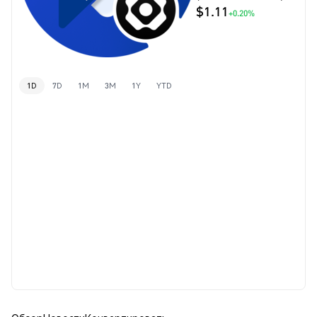
$1.11
+0.20%
1D
7D
1M
3M
1Y
YTD