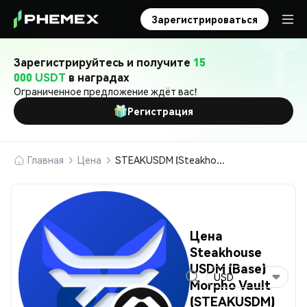
Зарегистрироваться
Зарегистрируйтесь и получите
15
000 USDT
в наградах
Ограниченное предложение ждёт вас!
Регистрация
Главная
Цена
STEAKUSDM (Steakhouse USDM (Base) Morpho Vault)
Цена
Steakhouse
USDM (Base)
USD
Morpho Vault
(STEAKUSDM)