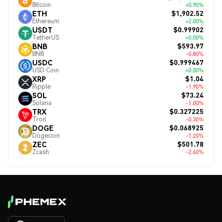
Bitcoin
+0.90%
$1,902.52
ETH
Ethereum
+2.00%
$0.99902
USDT
TetherUS
+0.00%
$593.97
BNB
BNB
-0.80%
$0.999467
USDC
USD Coin
+0.00%
$1.04
XRP
Ripple
-1.90%
$73.24
SOL
Solana
-1.00%
$0.327225
TRX
Tron
-0.30%
$0.068925
DOGE
Dogecoin
-1.20%
$501.78
ZEC
Zcash
-2.60%