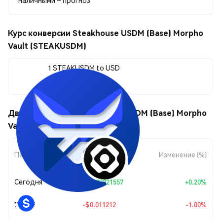
наличными – прогноз
Курс конверсии Steakhouse USDM (Base) Morpho
Vault (STEAKUSDM)
1 STEAKUSDM to USD
$1.11
Движения цены Steakhouse USDM (Base) Morpho
Vault (STEAKUSDM)
Изменение
Период
Изменение (%)
суммы
Сегодня
+
$0.00221557
+0.20%
7 дней
-$0.011212
-1.00%