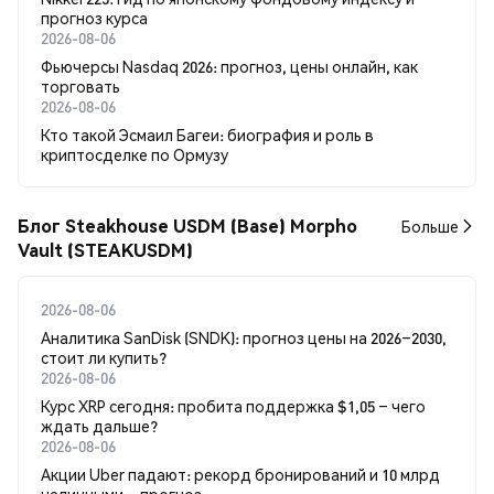
прогноз курса
2026-08-06
Фьючерсы Nasdaq 2026: прогноз, цены онлайн, как
торговать
2026-08-06
Кто такой Эсмаил Багеи: биография и роль в
криптосделке по Ормузу
Блог Steakhouse USDM (Base) Morpho
Больше
Vault (STEAKUSDM)
2026-08-06
Аналитика SanDisk (SNDK): прогноз цены на 2026–2030,
стоит ли купить?
2026-08-06
Курс XRP сегодня: пробита поддержка $1,05 – чего
ждать дальше?
2026-08-06
Акции Uber падают: рекорд бронирований и 10 млрд