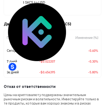
1 SKCS to USD
$7.38
Движения цены Staked KCS (SKCS)
Изменение
Период
Изменение (%)
суммы
Сегодня
-$0.044547
-0.60%
7 дней
-$0.022207
-0.30%
30 дней
-$0.454395
-5.80%
Отказ от ответственности
Цены на криптовалюту подвержены значительным
рыночным рискам и волатильности. Инвестируйте только в
те продукты, которые вам хорошо знакомы и в рисках