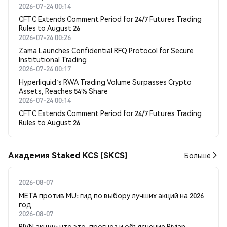
2026-07-24 00:14
CFTC Extends Comment Period for 24/7 Futures Trading
Rules to August 26
2026-07-24 00:26
Zama Launches Confidential RFQ Protocol for Secure
Institutional Trading
2026-07-24 00:17
Hyperliquid's RWA Trading Volume Surpasses Crypto
Assets, Reaches 54% Share
2026-07-24 00:14
CFTC Extends Comment Period for 24/7 Futures Trading
Rules to August 26
Академия Staked KCS (SKCS)
Больше
2026-08-07
META против MU: гид по выбору лучших акций на 2026
год
2026-08-07
RIVN акции: что это, прогноз и объяснение Rivian