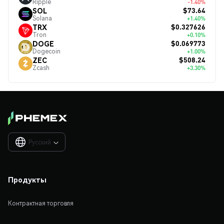
Ripple
-1.40%
$73.64
SOL
Solana
+1.40%
$0.327626
TRX
Tron
+0.10%
$0.069773
DOGE
Dogecoin
+1.00%
$508.24
ZEC
Zcash
+3.30%
Русский

Продукты
Контрактная торговля