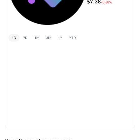
$7.38
-0.60%
1D
7D
1M
3M
1Y
YTD