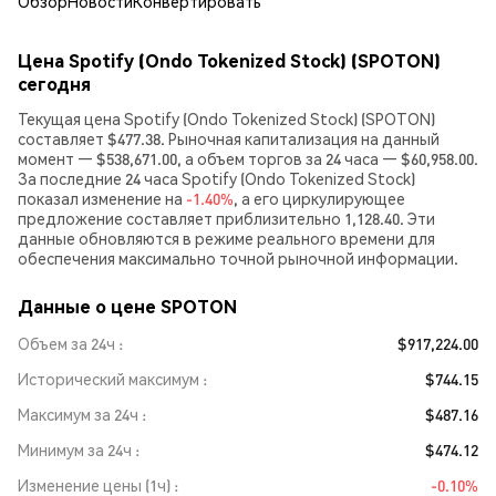
Обзор
Новости
Конвертировать
Цена Spotify (Ondo Tokenized Stock) (SPOTON)
сегодня
Текущая цена Spotify (Ondo Tokenized Stock) (SPOTON)
составляет $477.38. Рыночная капитализация на данный
момент — $538,671.00, а объем торгов за 24 часа — $60,958.00.
За последние 24 часа Spotify (Ondo Tokenized Stock)
показал изменение на
-1.40%
, а его циркулирующее
предложение составляет приблизительно 1,128.40. Эти
данные обновляются в режиме реального времени для
обеспечения максимально точной рыночной информации.
Данные о цене SPOTON
Объем за 24ч
$917,224.00
Исторический максимум
$744.15
Максимум за 24ч
$487.16
Минимум за 24ч
$474.12
Изменение цены (1ч)
-0.10%