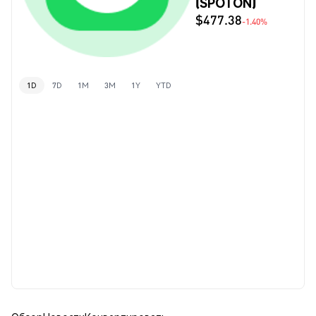
(SPOTON)
$477.38
-1.40%
1D
7D
1M
3M
1Y
YTD