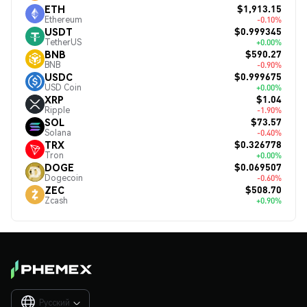
$1,913.15
ETH
Ethereum
-0.10%
$0.999345
USDT
TetherUS
+0.00%
$590.27
BNB
BNB
-0.90%
$0.999675
USDC
USD Coin
+0.00%
$1.04
XRP
Ripple
-1.90%
$73.57
SOL
Solana
-0.40%
$0.326778
TRX
Tron
+0.00%
$0.069507
DOGE
Dogecoin
-0.60%
$508.70
ZEC
Zcash
+0.90%
Русский
