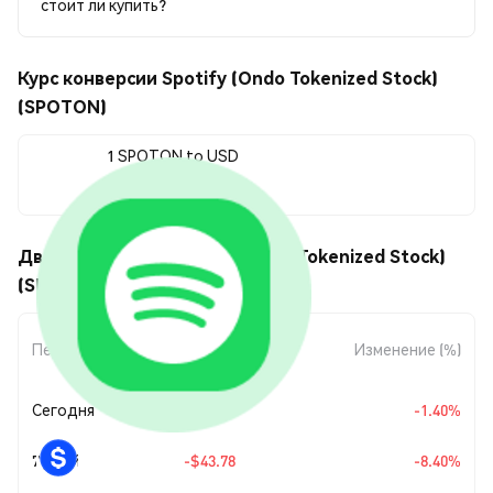
стоит ли купить?
Курс конверсии Spotify (Ondo Tokenized Stock)
(SPOTON)
1 SPOTON to USD
$477.38
Движения цены Spotify (Ondo Tokenized Stock)
(SPOTON)
Изменение
Период
Изменение (%)
суммы
Сегодня
-$6.78
-1.40%
7 дней
-$43.78
-8.40%